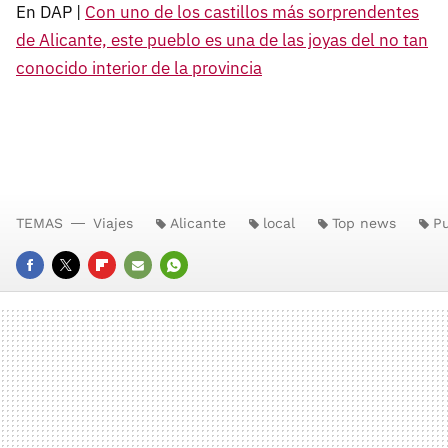
En DAP |
Con uno de los castillos más sorprendentes
de Alicante, este pueblo es una de las joyas del no tan
conocido interior de la provincia
TEMAS
Viajes
Alicante
local
Top news
P
FACEBOOK
TWITTER
FLIPBOARD
E-
WHATSAPP
MAIL