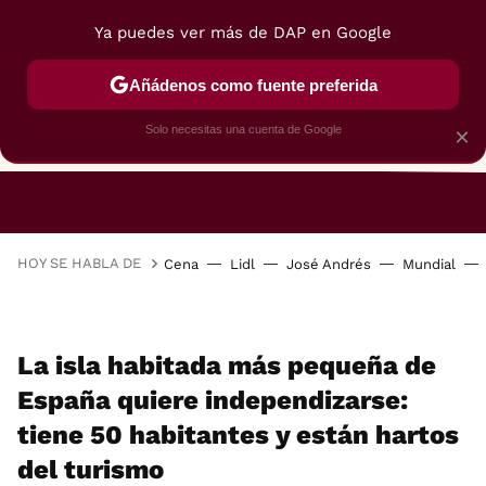
Ya puedes ver más de DAP en Google
Añádenos como fuente preferida
Solo necesitas una cuenta de Google
×
RESTAURANTES
GASTROGUÍA
48 HORAS
HOY SE HABLA DE
Cena
Lidl
José Andrés
Mundial
La isla habitada más pequeña de
España quiere independizarse:
tiene 50 habitantes y están hartos
del turismo