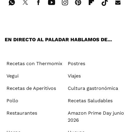
Wh
Twi
Fac
You
Inst
Pint
Flip
Tikt
E-
ats
tter
ebo
tub
agr
ere
boa
ok
mai
App
ok
e
am
st
rd
l
EN DIRECTO AL PALADAR HABLAMOS DE...
Recetas con Thermomix
Postres
Vegui
Viajes
Recetas de Aperitivos
Cultura gastronómica
Pollo
Recetas Saludables
Restaurantes
Amazon Prime Day junio
2026