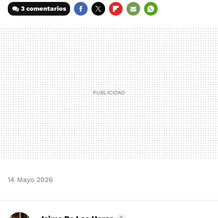
3 comentarios
FACEBOOK
TWITTER
FLIPBOARD
E-
WHATSAPP
MAIL
14 Mayo 2026