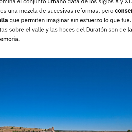
domina el conjunto urbano data de los siglos X y XI.
y es una mezcla de sucesivas reformas, pero
conser
lla
que permiten imaginar sin esfuerzo lo que fue
tas sobre el valle y las hoces del Duratón son de l
memoria.