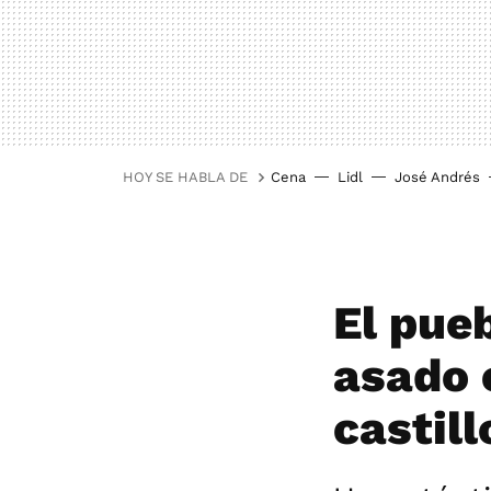
HOY SE HABLA DE
Cena
Lidl
José Andrés
El pue
asado e
castil