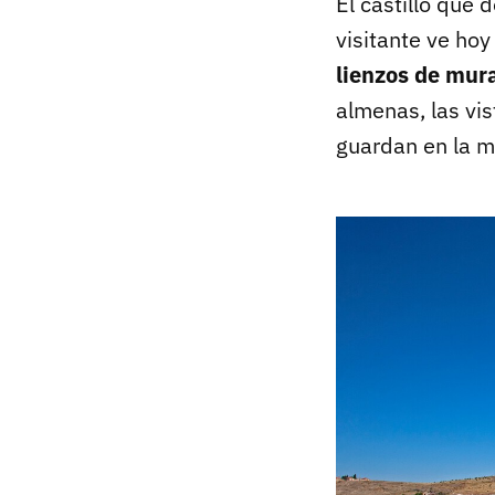
El castillo que 
visitante ve ho
lienzos de mura
almenas, las vis
guardan en la 