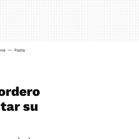
ona
Pasta
cordero
itar su