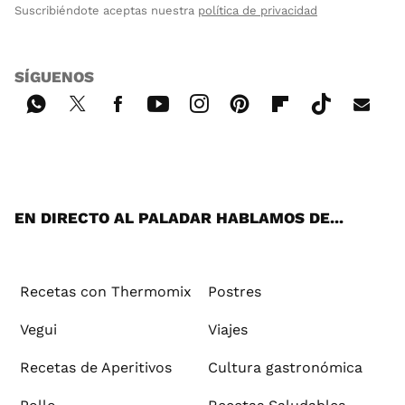
Suscribiéndote aceptas nuestra
política de privacidad
SÍGUENOS
Wh
Twi
Fac
You
Inst
Pint
Flip
Tikt
E-
ats
tter
ebo
tub
agr
ere
boa
ok
mai
App
ok
e
am
st
rd
l
EN DIRECTO AL PALADAR HABLAMOS DE...
Recetas con Thermomix
Postres
Vegui
Viajes
Recetas de Aperitivos
Cultura gastronómica