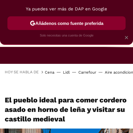
Ya puedes ver más de DAP en Google
Añádenos como fuente preferida
Solo necesitas una cuenta de Google
×
RESTAURANTES
GASTROGUÍA
48 HORAS
HOY SE HABLA DE
Cena
Lidl
Carrefour
Aire acondicio
El pueblo ideal para comer cordero
asado en horno de leña y visitar su
castillo medieval