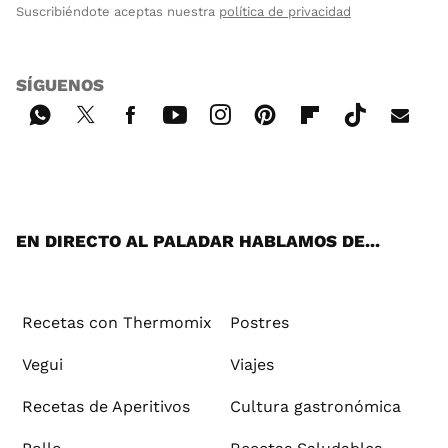
Suscribiéndote aceptas nuestra
política de privacidad
SÍGUENOS
Wh
Twi
Fac
You
Inst
Pint
Flip
Tikt
E-
ats
tter
ebo
tub
agr
ere
boa
ok
mai
App
ok
e
am
st
rd
l
EN DIRECTO AL PALADAR HABLAMOS DE...
Recetas con Thermomix
Postres
Vegui
Viajes
Recetas de Aperitivos
Cultura gastronómica