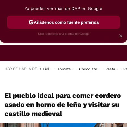
Ya puedes ver más de DAP en Google
Añádenos como fuente preferida
Solo necesitas una cuenta de Google
×
RESTAURANTES
GASTROGUÍA
48 HORAS
HOY SE HABLA DE
Lidl
Tomate
Chocolate
Pasta
P
El pueblo ideal para comer cordero
asado en horno de leña y visitar su
castillo medieval