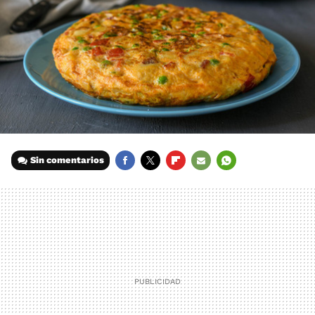
Sin comentarios
FACEBOOK
TWITTER
FLIPBOARD
E-
WHATSAPP
MAIL