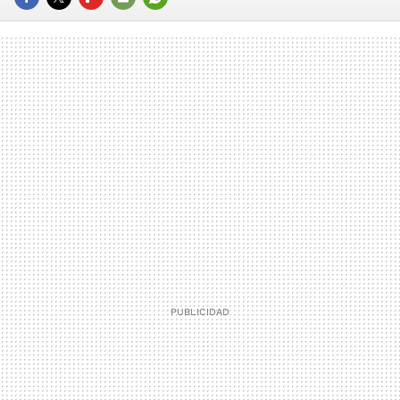
FACEBOOK
TWITTER
FLIPBOARD
E-
WHATSAPP
MAIL