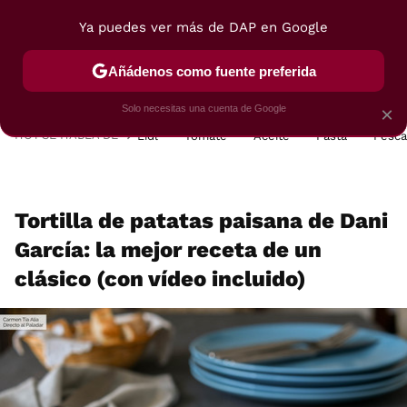
Ya puedes ver más de DAP en Google
MENÚ
NUEVO
Añádenos como fuente preferida
POSTRES
VIAJES
SELECCIÓN
VEGUI
Solo necesitas una cuenta de Google
×
HOY SE HABLA DE
Lidl
Tomate
Aceite
Pasta
Pesc
Tortilla de patatas paisana de Dani
García: la mejor receta de un
clásico (con vídeo incluido)