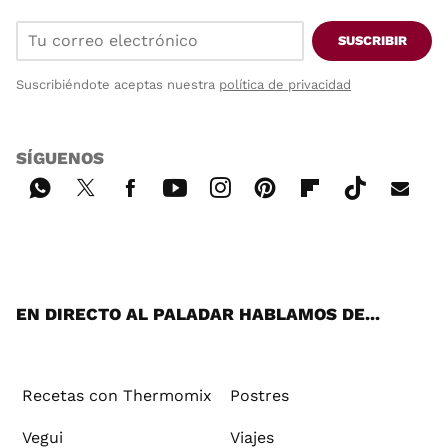
SUSCRIBIR
Suscribiéndote aceptas nuestra
política de privacidad
SÍGUENOS
Wh
Twi
Fac
You
Inst
Pint
Flip
Tikt
E-
ats
tter
ebo
tub
agr
ere
boa
ok
mai
App
ok
e
am
st
rd
l
EN DIRECTO AL PALADAR HABLAMOS DE...
Recetas con Thermomix
Postres
Vegui
Viajes