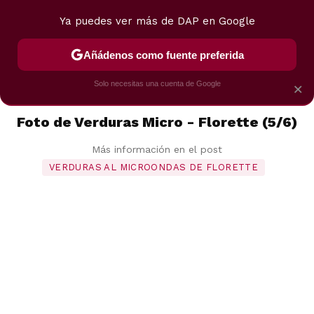
Ya puedes ver más de DAP en Google
MENÚ
NUEVO
Añádenos como fuente preferida
POSTRES
VIAJES
SELECCIÓN
VEGUI
Solo necesitas una cuenta de Google
×
Foto de Verduras Micro - Florette (5/6)
Más información en el post
VERDURAS AL MICROONDAS DE FLORETTE