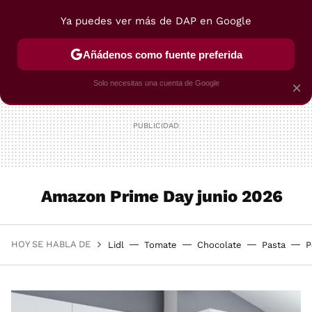
Ya puedes ver más de DAP en Google
MENÚ
NUEVO
Añádenos como fuente preferida
POSTRES
VIAJES
SELECCIÓN
VEGUI
Solo necesitas una cuenta de Google
×
Amazon Prime Day junio 2026
HOY SE HABLA DE
Lidl
Tomate
Chocolate
Pasta
P