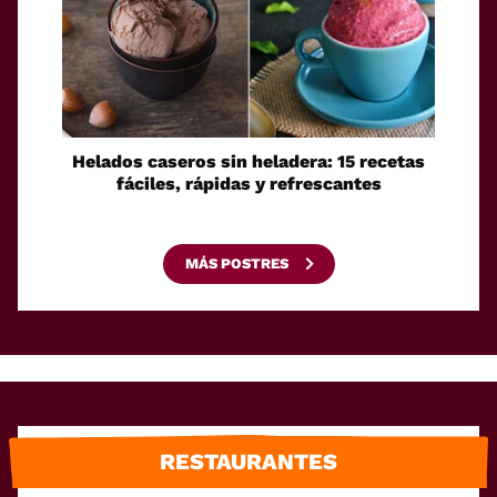
Helados caseros sin heladera: 15 recetas
Sei
fáciles, rápidas y refrescantes
cono
esca
MÁS POSTRES
RESTAURANTES