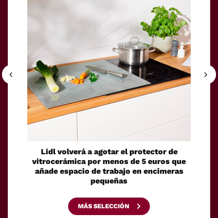
Lidl volverá a agotar el protector de
Un ro
vitrocerámica por menos de 5 euros que
su pro
añade espacio de trabajo en encimeras
pequeñas
MÁS SELECCIÓN