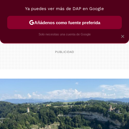
Ya puedes ver más de DAP en Google
MENÚ
NUEVO
Añádenos como fuente preferida
POSTRES
VIAJES
SELECCIÓN
VEGUI
Solo necesitas una cuenta de Google
×