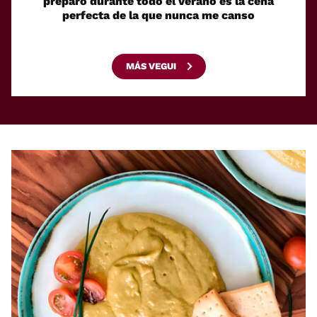
preparo durante todo el verano es la cena
ligera
perfecta de la que nunca me canso
MÁS VEGUI