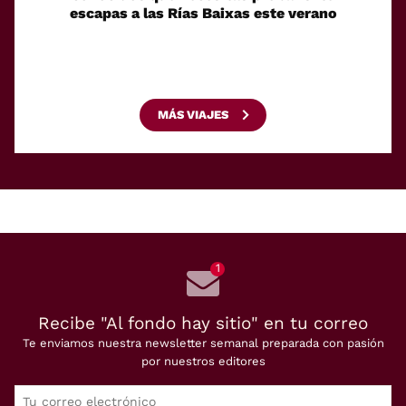
escapas a las Rías Baixas este verano
'expat
MÁS VIAJES
1
Recibe "Al fondo hay sitio" en tu correo
Te enviamos nuestra newsletter semanal preparada con pasión
por nuestros editores