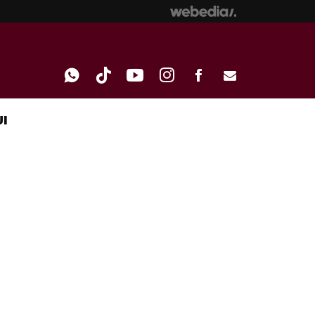
I
WHATSAPP
TIKTOK
YOUTUBE
INSTAGRAM
FACEBOOK
E-
MAIL