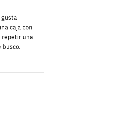
e gusta
una caja con
 repetir una
e busco.