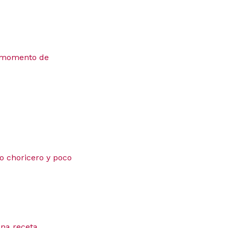
n momento de
to choricero y poco
una receta