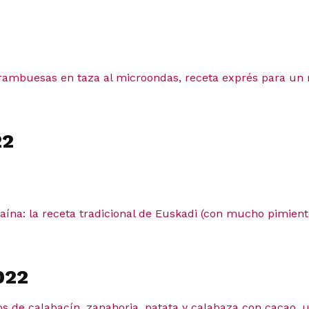
2
frambuesas en taza al microondas, receta exprés para u
22
caína: la receta tradicional de Euskadi (con mucho pimien
022
s de calabacín, zanahoria, patata y calabaza con cacao, 