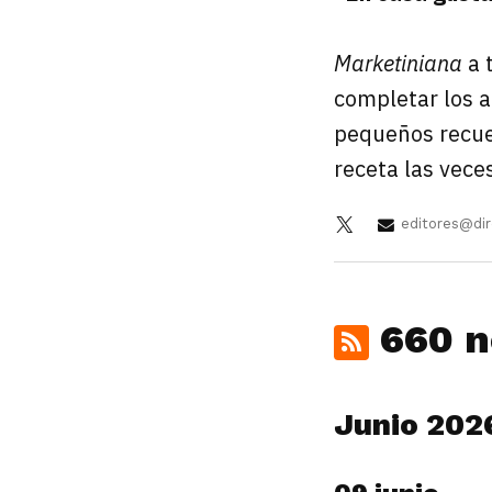
Marketiniana
a t
completar los a
pequeños recue
receta las vece
editores@dir
660 n
Junio 202