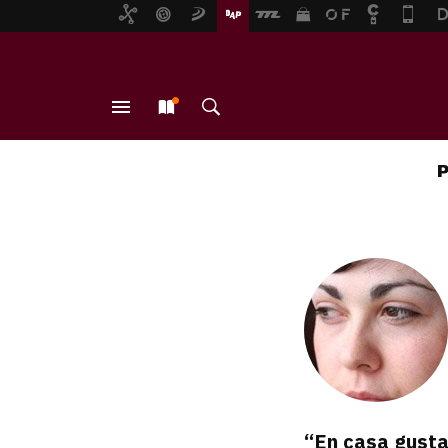
MENÚ
NUEVO
BUSCAR
“En casa gusta