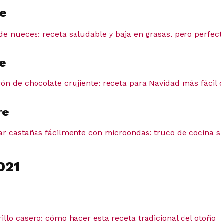
e
de nueces: receta saludable y baja en grasas, pero perfec
e
n de chocolate crujiente: receta para Navidad más fácil 
re
r castañas fácilmente con microondas: truco de cocina si
021
lo casero: cómo hacer esta receta tradicional del otoño