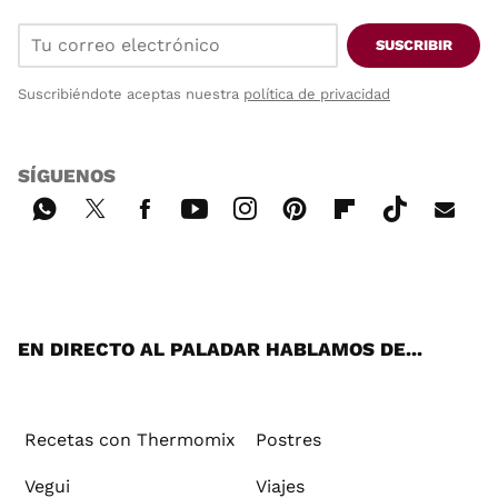
SUSCRIBIR
Suscribiéndote aceptas nuestra
política de privacidad
SÍGUENOS
Wh
Twi
Fac
You
Inst
Pint
Flip
Tikt
E-
ats
tter
ebo
tub
agr
ere
boa
ok
mai
App
ok
e
am
st
rd
l
EN DIRECTO AL PALADAR HABLAMOS DE...
Recetas con Thermomix
Postres
Vegui
Viajes