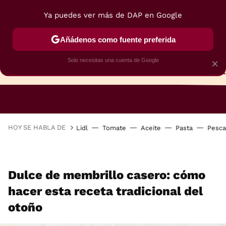
Ya puedes ver más de DAP en Google
Añádenos como fuente preferida
Solo necesitas una cuenta de Google
×
TARTAS
BIZCOCHOS
GALLETAS
HOY SE HABLA DE
Lidl
Tomate
Aceite
Pasta
Pesc
Dulce de membrillo casero: cómo
hacer esta receta tradicional del
otoño