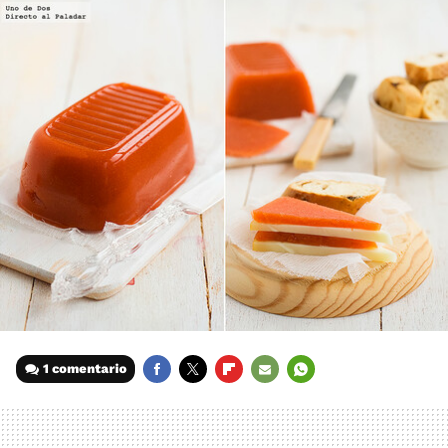
1 comentario
FACEBOOK
TWITTER
FLIPBOARD
E-
WHATSAPP
MAIL