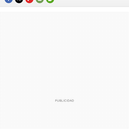
FACEBOOK
TWITTER
FLIPBOARD
E-
WHATSAPP
MAIL