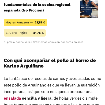
fundamentales de la cocina regional
española (No Ficción)
Hoy en Amazon —
21,75
€
El Corte Inglés —
21,75
€
El precio podría variar. Obtenemos comisión por estos enlaces
Con qué acompañar el pollo al horno de
Karlos Arguiñano
Lo fantástico de recetas de carnes y aves asadas como
este pollo de Arguiñano es que ya llevan la guarnición
incorporada, así que solo nos queda preparar una
ensalada
sencilla y ligera
, de hojas verdes o simple
buen tomate, y pensar en un postre a la altura que no