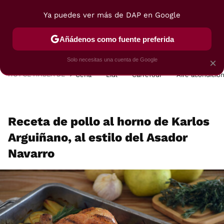
Ya puedes ver más de DAP en Google
MENÚ
NUEVO
Añádenos como fuente preferida
POSTRES
VIAJES
SELECCIÓN
VEGUI
Solo necesitas una cuenta de Google
×
HOY SE HABLA DE
Cena
Lidl
Carrefour
Aire acondicio
Receta de pollo al horno de Karlos
Arguiñano, al estilo del Asador
Navarro