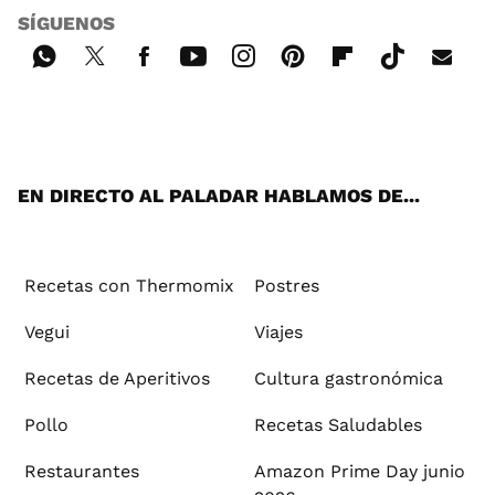
SÍGUENOS
Wh
Twi
Fac
You
Inst
Pint
Flip
Tikt
E-
ats
tter
ebo
tub
agr
ere
boa
ok
mai
App
ok
e
am
st
rd
l
EN DIRECTO AL PALADAR HABLAMOS DE...
Recetas con Thermomix
Postres
Vegui
Viajes
Recetas de Aperitivos
Cultura gastronómica
Pollo
Recetas Saludables
Restaurantes
Amazon Prime Day junio