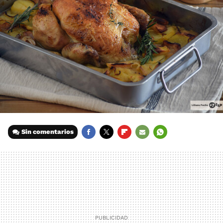
Sin comentarios
FACEBOOK
TWITTER
FLIPBOARD
E-
WHATSAPP
MAIL