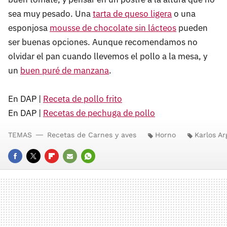
sea muy pesado. Una
tarta de queso ligera
o una
esponjosa
mousse de chocolate sin lácteos
pueden
ser buenas opciones. Aunque recomendamos no
olvidar el pan cuando llevemos el pollo a la mesa, y
un
buen puré de manzana
.
En DAP |
Receta de pollo frito
En DAP |
Recetas de pechuga de pollo
TEMAS
Recetas de Carnes y aves
Horno
Karlos A
FACEBOOK
TWITTER
FLIPBOARD
E-
WHATSAPP
MAIL