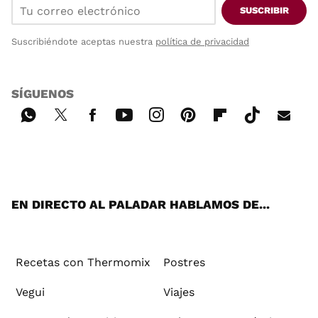
SUSCRIBIR
Suscribiéndote aceptas nuestra
política de privacidad
SÍGUENOS
Wh
Twi
Fac
You
Inst
Pint
Flip
Tikt
E-
ats
tter
ebo
tub
agr
ere
boa
ok
mai
App
ok
e
am
st
rd
l
EN DIRECTO AL PALADAR HABLAMOS DE...
Recetas con Thermomix
Postres
Vegui
Viajes