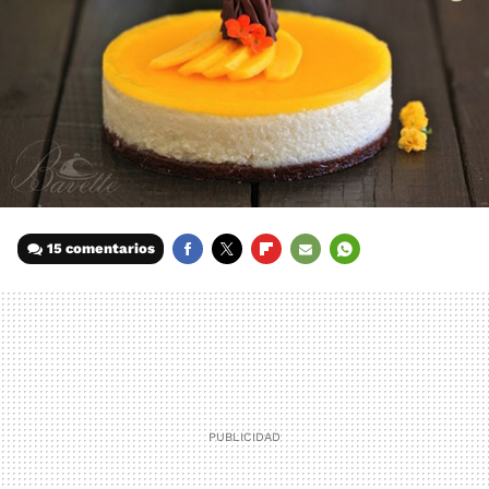
15 comentarios
FACEBOOK
TWITTER
FLIPBOARD
E-
WHATSAPP
MAIL