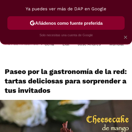
Ya puedes ver más de DAP en Google
MENÚ
NUEVO
Añádenos como fuente preferida
POSTRES
VIAJES
SELECCIÓN
VEGUI
Solo necesitas una cuenta de Google
×
HOY SE HABLA DE
Cena
Lidl
José Andrés
Mundial
Paseo por la gastronomía de la red:
tartas deliciosas para sorprender a
tus invitados