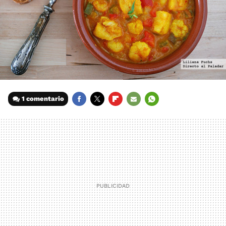
1 comentario
FACEBOOK
TWITTER
FLIPBOARD
E-
WHATSAPP
MAIL