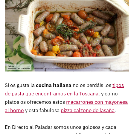
Si os gusta la
cocina italiana
no os perdáis los
tipos
de pasta que encontramos en la Toscana
, y como
platos os ofrecemos estos
macarrones con mayonesa
al horno
y esta fabulosa
pizza calzone de lasaña
.
En Directo al Paladar somos unos golosos y cada