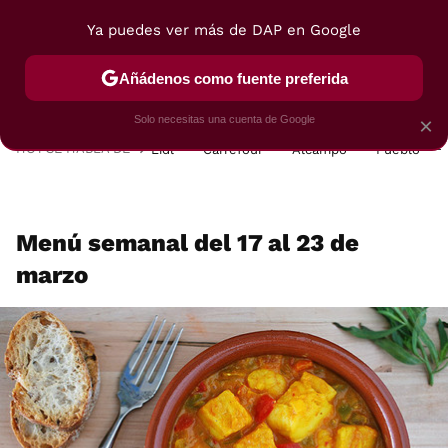
Ya puedes ver más de DAP en Google
MENÚ
NUEVO
Añádenos como fuente preferida
POSTRES
VIAJES
SELECCIÓN
VEGUI
Solo necesitas una cuenta de Google
×
HOY SE HABLA DE
Lidl
Carrefour
Alcampo
Pueblo
Menú semanal del 17 al 23 de
marzo