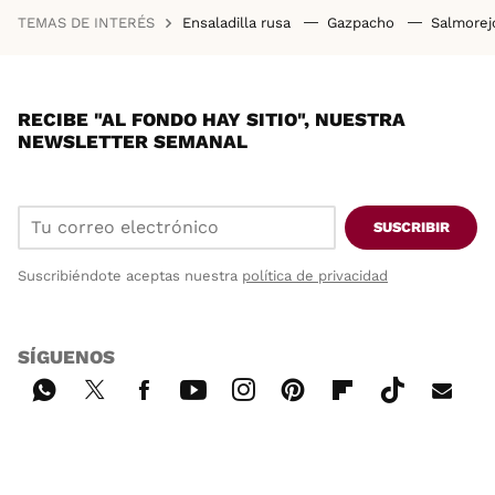
TEMAS DE INTERÉS
Ensaladilla rusa
Gazpacho
Salmore
RECIBE "AL FONDO HAY SITIO", NUESTRA
NEWSLETTER SEMANAL
SUSCRIBIR
Suscribiéndote aceptas nuestra
política de privacidad
SÍGUENOS
Wh
Twi
Fac
You
Inst
Pint
Flip
Tikt
E-
ats
tter
ebo
tub
agr
ere
boa
ok
mai
App
ok
e
am
st
rd
l