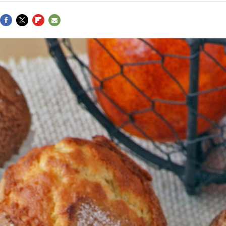
FACEBOOK
TWITTER
FLIPBOARD
E-
MAIL