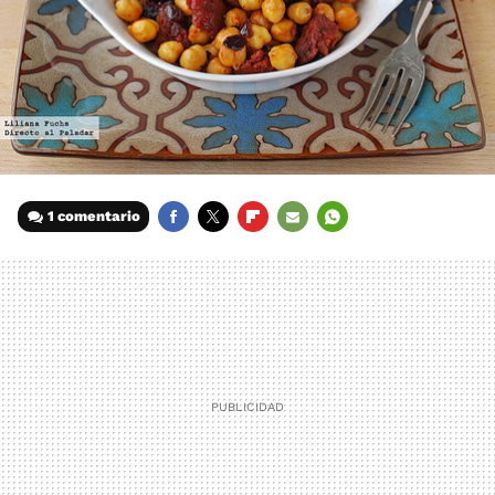
1 comentario
FACEBOOK
TWITTER
FLIPBOARD
E-
WHATSAPP
MAIL