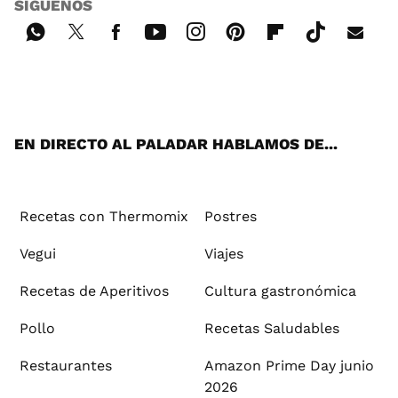
SÍGUENOS
Wh
Twi
Fac
You
Inst
Pint
Flip
Tikt
E-
ats
tter
ebo
tub
agr
ere
boa
ok
mai
App
ok
e
am
st
rd
l
EN DIRECTO AL PALADAR HABLAMOS DE...
Recetas con Thermomix
Postres
Vegui
Viajes
Recetas de Aperitivos
Cultura gastronómica
Pollo
Recetas Saludables
Restaurantes
Amazon Prime Day junio
2026