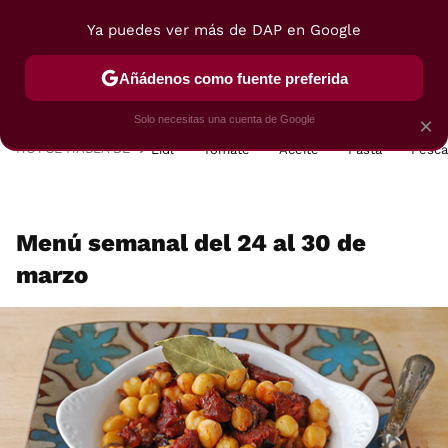
Ya puedes ver más de DAP en Google
MENÚ
NUEVO
Añádenos como fuente preferida
POSTRES
VIAJES
SELECCIÓN
VEGUI
Solo necesitas una cuenta de Google
×
HOY SE HABLA DE
Lidl
Tomate
Aceite
Pasta
Pesc
Menú semanal del 24 al 30 de
marzo