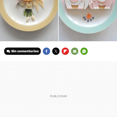
Sin comentarios
FACEBOOK
TWITTER
FLIPBOARD
E-
WHATSAPP
MAIL