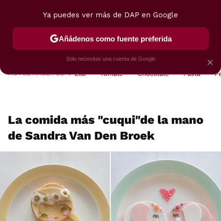
Ya puedes ver más de DAP en Google
MENÚ
NUEVO
Añádenos como fuente preferida
POSTRES
VIAJES
SELECCIÓN
VEGUI
Solo necesitas una cuenta de Google
×
HOY SE HABLA DE
Lidl
Tomate
Chocolate
Pasta
P
La comida más "cuqui"de la mano
de Sandra Van Den Broek