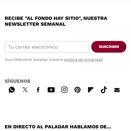
RECIBE "AL FONDO HAY SITIO", NUESTRA
NEWSLETTER SEMANAL
SUSCRIBIR
Suscribiéndote aceptas nuestra
política de privacidad
SÍGUENOS
Wh
Twi
Fac
You
Inst
Pint
Flip
Tikt
E-
ats
tter
ebo
tub
agr
ere
boa
ok
mai
App
ok
e
am
st
rd
l
EN DIRECTO AL PALADAR HABLAMOS DE...