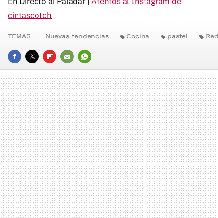
En Directo al Paladar |
Atentos al Instagram de
cintascotch
TEMAS
Nuevas tendencias
Cocina
pastel
Red
FACEBOOK
TWITTER
FLIPBOARD
E-
WHATSAPP
MAIL