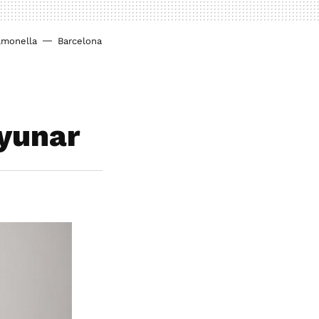
lmonella
Barcelona
ayunar