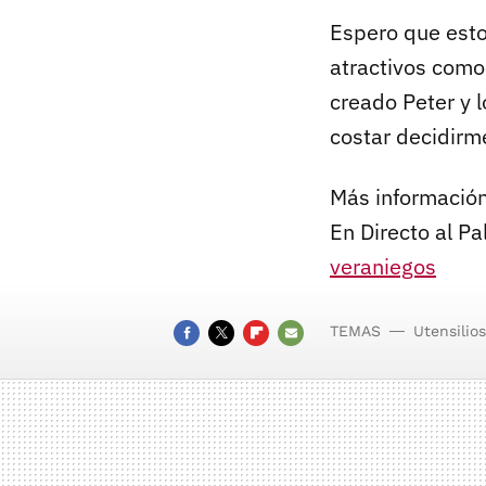
Espero que est
atractivos como
creado Peter y 
costar decidirm
Más información
En Directo al Pa
veraniegos
TEMAS
Utensilios
FACEBOOK
TWITTER
FLIPBOARD
E-
MAIL