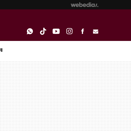
I
WHATSAPP
TIKTOK
YOUTUBE
INSTAGRAM
FACEBOOK
E-
MAIL