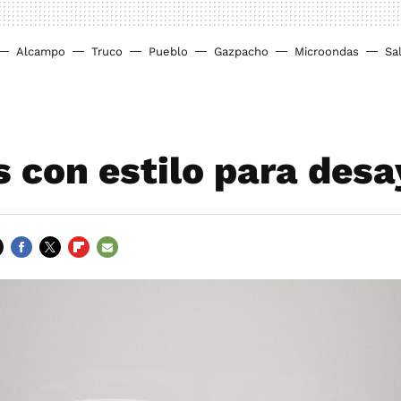
Alcampo
Truco
Pueblo
Gazpacho
Microondas
Sa
s con estilo para des
FACEBOOK
TWITTER
FLIPBOARD
E-
MAIL