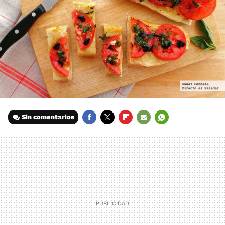
Sin comentarios
FACEBOOK
TWITTER
FLIPBOARD
E-
WHATSAPP
MAIL