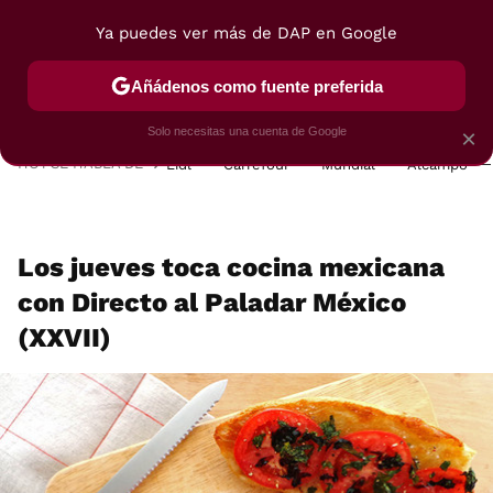
Ya puedes ver más de DAP en Google
MENÚ
NUEVO
Añádenos como fuente preferida
POSTRES
VIAJES
SELECCIÓN
VEGUI
Solo necesitas una cuenta de Google
×
HOY SE HABLA DE
Lidl
Carrefour
Mundial
Alcampo
Los jueves toca cocina mexicana
con Directo al Paladar México
(XXVII)