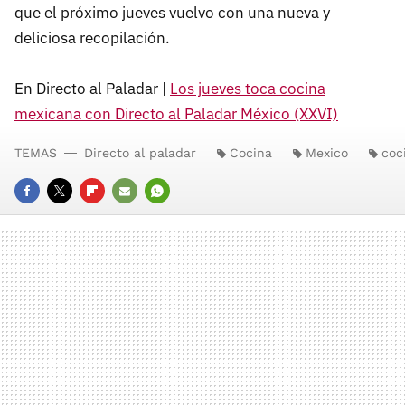
que el próximo jueves vuelvo con una nueva y
deliciosa recopilación.
En Directo al Paladar |
Los jueves toca cocina
mexicana con Directo al Paladar México (XXVI)
TEMAS
Directo al paladar
Cocina
Mexico
coc
FACEBOOK
TWITTER
FLIPBOARD
E-
WHATSAPP
MAIL