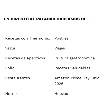
ats
tter
ebo
tub
agr
ere
boa
ok
mai
App
ok
e
am
st
rd
l
EN DIRECTO AL PALADAR HABLAMOS DE...
Recetas con Thermomix
Postres
Vegui
Viajes
Recetas de Aperitivos
Cultura gastronómica
Pollo
Recetas Saludables
Restaurantes
Amazon Prime Day junio
2026
Horno
Huevos