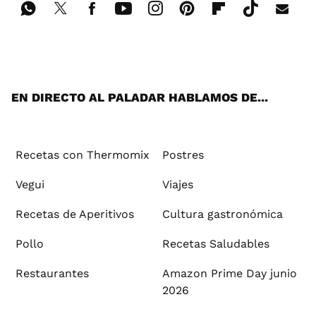
Wh
Twi
Fac
You
Inst
Pint
Flip
Tikt
E-
ats
tter
ebo
tub
agr
ere
boa
ok
mai
App
ok
e
am
st
rd
l
EN DIRECTO AL PALADAR HABLAMOS DE...
Recetas con Thermomix
Postres
Vegui
Viajes
Recetas de Aperitivos
Cultura gastronómica
Pollo
Recetas Saludables
Restaurantes
Amazon Prime Day junio
2026