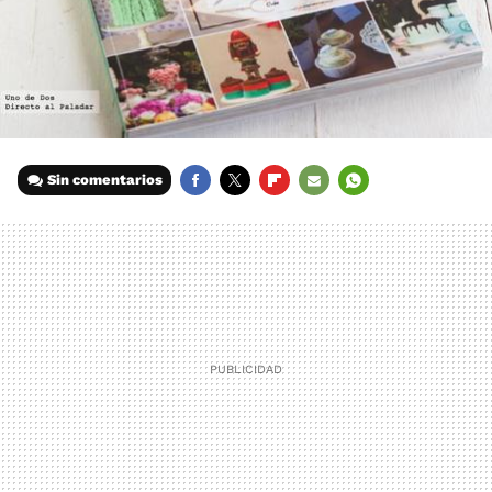
Sin comentarios
FACEBOOK
TWITTER
FLIPBOARD
E-
WHATSAPP
MAIL