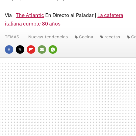
Vía |
The Atlantic
En Directo al Paladar |
La cafetera
italiana cumple 80 años
TEMAS
Nuevas tendencias
Cocina
recetas
Ca
FACEBOOK
TWITTER
FLIPBOARD
E-
WHATSAPP
MAIL