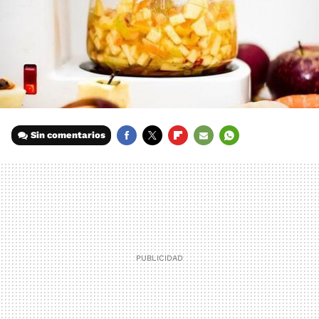
Sin comentarios
FACEBOOK
TWITTER
FLIPBOARD
E-
WHATSAPP
MAIL