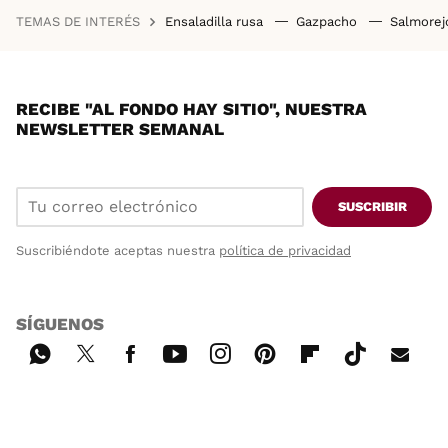
TEMAS DE INTERÉS
Ensaladilla rusa
Gazpacho
Salmore
RECIBE "AL FONDO HAY SITIO", NUESTRA
NEWSLETTER SEMANAL
SUSCRIBIR
Suscribiéndote aceptas nuestra
política de privacidad
SÍGUENOS
Wh
Twi
Fac
You
Inst
Pint
Flip
Tikt
E-
ats
tter
ebo
tub
agr
ere
boa
ok
mai
App
ok
e
am
st
rd
l