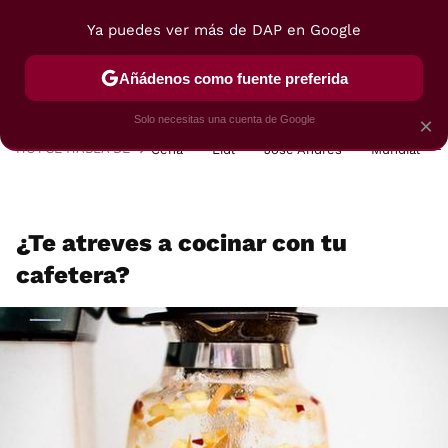
Ya puedes ver más de DAP en Google
MENÚ
NUEVO
Añádenos como fuente preferida
POSTRES
VIAJES
SELECCIÓN
VEGUI
Solo necesitas una cuenta de Google
×
HOY SE HABLA DE
Cena
Lidl
José Andrés
Mundial
¿Te atreves a cocinar con tu
cafetera?