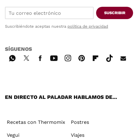
SUSCRIBIR
Suscribiéndote aceptas nuestra
política de privacidad
SÍGUENOS
Wh
Twi
Fac
You
Inst
Pint
Flip
Tikt
E-
ats
tter
ebo
tub
agr
ere
boa
ok
mai
App
ok
e
am
st
rd
l
EN DIRECTO AL PALADAR HABLAMOS DE...
Recetas con Thermomix
Postres
Vegui
Viajes