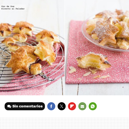
Sin comentarios
FACEBOOK
TWITTER
FLIPBOARD
E-
WHATSAPP
MAIL