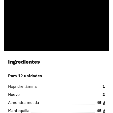
Ingredientes
Para 12 unidades
Hojaldre lámina
1
Huevo
2
Almendra molida
45
g
Mantequilla
45
g