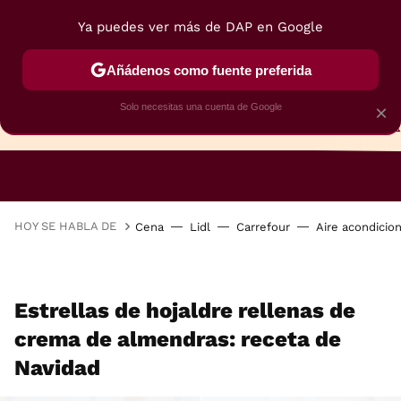
Ya puedes ver más de DAP en Google
Añádenos como fuente preferida
Solo necesitas una cuenta de Google
×
TARTAS
BIZCOCHOS
GALLETAS
HOY SE HABLA DE
Cena
Lidl
Carrefour
Aire acondicio
Estrellas de hojaldre rellenas de
crema de almendras: receta de
Navidad