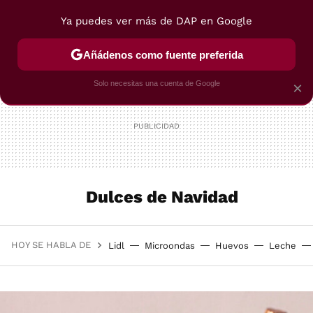
Ya puedes ver más de DAP en Google
MENÚ
NUEVO
Añádenos como fuente preferida
POSTRES
VIAJES
SELECCIÓN
VEGUI
Solo necesitas una cuenta de Google
×
Dulces de Navidad
HOY SE HABLA DE
Lidl
Microondas
Huevos
Leche