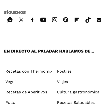
SÍGUENOS
Wh
Twi
Fac
You
Inst
Pint
Flip
Tikt
E-
ats
tter
ebo
tub
agr
ere
boa
ok
mai
App
ok
e
am
st
rd
l
EN DIRECTO AL PALADAR HABLAMOS DE...
Recetas con Thermomix
Postres
Vegui
Viajes
Recetas de Aperitivos
Cultura gastronómica
Pollo
Recetas Saludables