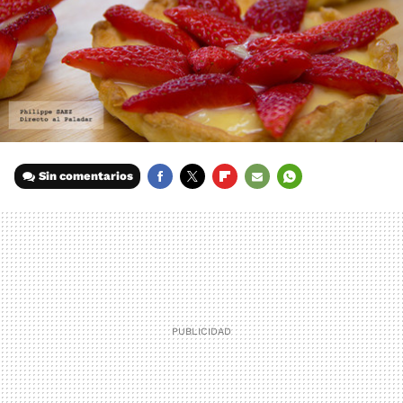
Sin comentarios
FACEBOOK
TWITTER
FLIPBOARD
E-
WHATSAPP
MAIL