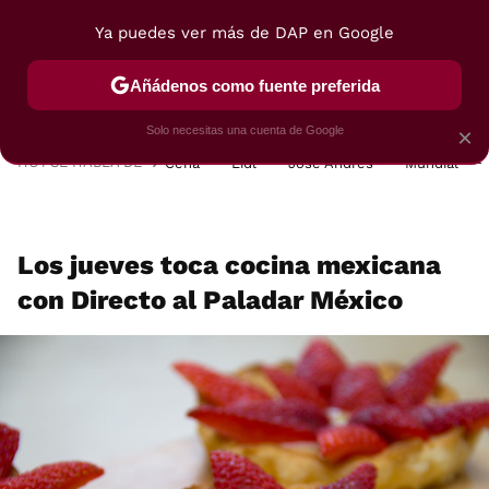
Ya puedes ver más de DAP en Google
MENÚ
NUEVO
Añádenos como fuente preferida
POSTRES
VIAJES
SELECCIÓN
VEGUI
Solo necesitas una cuenta de Google
×
HOY SE HABLA DE
Cena
Lidl
José Andrés
Mundial
Los jueves toca cocina mexicana
con Directo al Paladar México