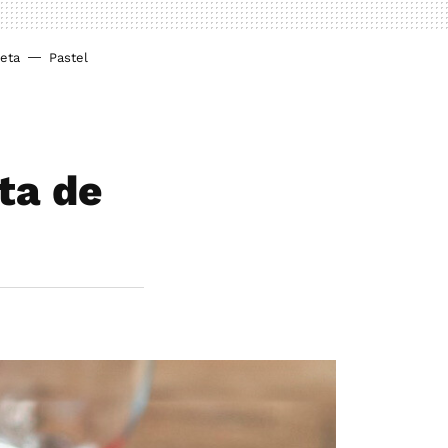
ieta
Pastel
ta de