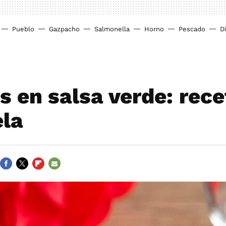
Pueblo
Gazpacho
Salmonella
Horno
Pescado
D
s en salsa verde: rece
ela
FACEBOOK
TWITTER
FLIPBOARD
E-
MAIL