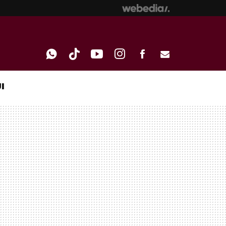
I
WHATSAPP
TIKTOK
YOUTUBE
INSTAGRAM
FACEBOOK
E-
MAIL