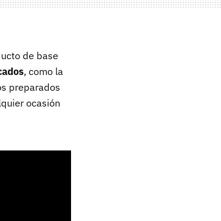
ducto de base
scados
, como la
mos preparados
lquier ocasión