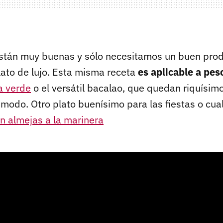
stán muy buenas y sólo necesitamos un buen pro
lato de lujo. Esta misma receta
es aplicable a pe
a verde
o el versátil bacalao, que quedan riquísi
 modo. Otro plato buenísimo para las fiestas o cua
n almejas a la marinera