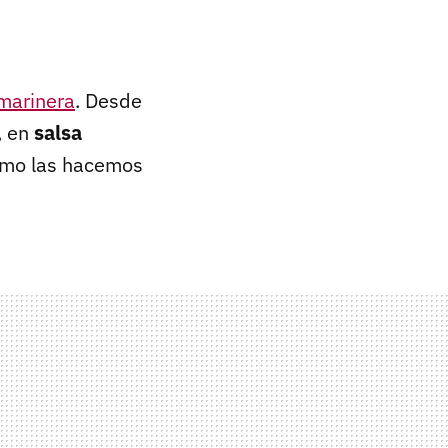
 marinera
. Desde
, en
salsa
omo las hacemos