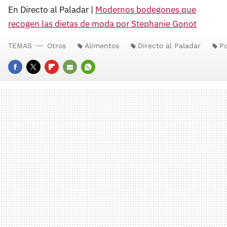
En Directo al Paladar |
Modernos bodegones que
recogen las dietas de moda por Stephanie Gonot
TEMAS
Otros
Alimentos
Directo al Paladar
Po
FACEBOOK
TWITTER
FLIPBOARD
E-
WHATSAPP
MAIL