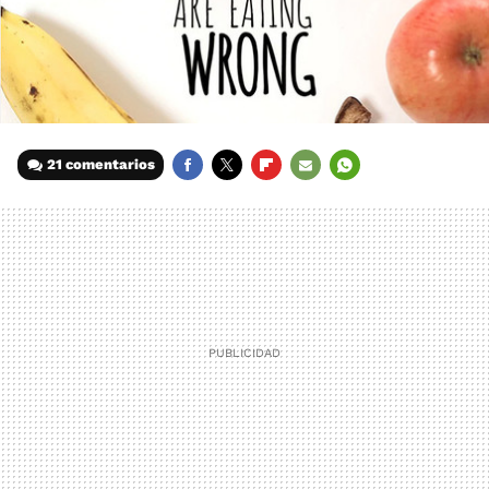
21 comentarios
FACEBOOK
TWITTER
FLIPBOARD
E-
WHATSAPP
MAIL