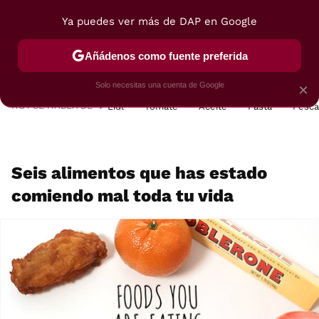
Ya puedes ver más de DAP en Google
MENÚ
NUEVO
Añádenos como fuente preferida
POSTRES
VIAJES
SELECCIÓN
VEGUI
Solo necesitas una cuenta de Google
×
HOY SE HABLA DE
Lidl
Tomate
Aceite
Pasta
Pesc
Seis alimentos que has estado
comiendo mal toda tu vida