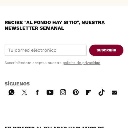
RECIBE "AL FONDO HAY SITIO", NUESTRA
NEWSLETTER SEMANAL
SUSCRIBIR
Suscribiéndote aceptas nuestra
política de privacidad
SÍGUENOS
Wh
Twi
Fac
You
Inst
Pint
Flip
Tikt
E-
ats
tter
ebo
tub
agr
ere
boa
ok
mai
App
ok
e
am
st
rd
l