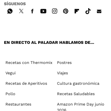
SÍGUENOS
Wh
Twi
Fac
You
Inst
Pint
Flip
Tikt
E-
ats
tter
ebo
tub
agr
ere
boa
ok
mai
App
ok
e
am
st
rd
l
EN DIRECTO AL PALADAR HABLAMOS DE...
Recetas con Thermomix
Postres
Vegui
Viajes
Recetas de Aperitivos
Cultura gastronómica
Pollo
Recetas Saludables
Restaurantes
Amazon Prime Day junio
2026