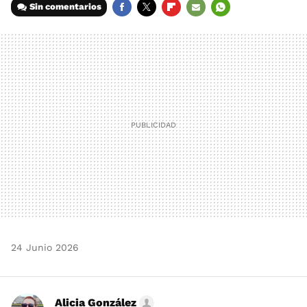
Sin comentarios
FACEBOOK
TWITTER
FLIPBOARD
E-
WHATSAPP
MAIL
24 Junio 2026
Alicia González