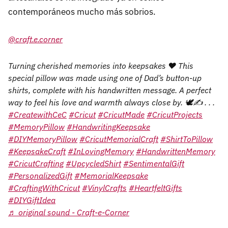
contemporáneos mucho más sobrios.
@craft.e.corner
Turning cherished memories into keepsakes ❤️ This
special pillow was made using one of Dad’s button-up
shirts, complete with his handwritten message. A perfect
way to feel his love and warmth always close by. 🕊️✍️⁠ .⁠ .⁠ .⁠
#CreatewithCeC
#Cricut
#CricutMade
#CricutProjects
#MemoryPillow
#HandwritingKeepsake
#DIYMemoryPillow
#CricutMemorialCraft
#ShirtToPillow
#KeepsakeCraft
#InLovingMemory
#HandwrittenMemory
#CricutCrafting
#UpcycledShirt
#SentimentalGift
#PersonalizedGift
#MemorialKeepsake
#CraftingWithCricut
#VinylCrafts
#HeartfeltGifts
#DIYGiftIdea
♬ original sound - Craft-e-Corner