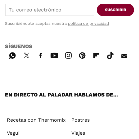
SUSCRIBIR
Suscribiéndote aceptas nuestra
política de privacidad
SÍGUENOS
Wh
Twi
Fac
You
Inst
Pint
Flip
Tikt
E-
ats
tter
ebo
tub
agr
ere
boa
ok
mai
App
ok
e
am
st
rd
l
EN DIRECTO AL PALADAR HABLAMOS DE...
Recetas con Thermomix
Postres
Vegui
Viajes