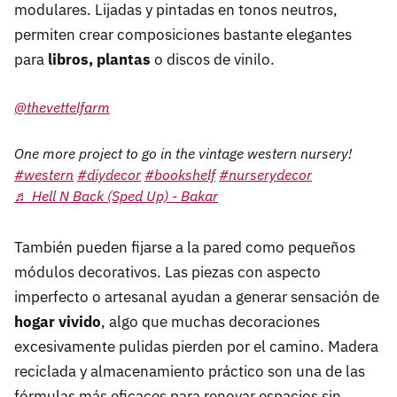
modulares. Lijadas y pintadas en tonos neutros,
permiten crear composiciones bastante elegantes
para
libros, plantas
o discos de vinilo.
@thevettelfarm
One more project to go in the vintage western nursery!
#western
#diydecor
#bookshelf
#nurserydecor
♬ Hell N Back (Sped Up) - Bakar
También pueden fijarse a la pared como pequeños
módulos decorativos. Las piezas con aspecto
imperfecto o artesanal ayudan a generar sensación de
hogar vivido
, algo que muchas decoraciones
excesivamente pulidas pierden por el camino. Madera
reciclada y almacenamiento práctico son una de las
fórmulas más eficaces para renovar espacios sin