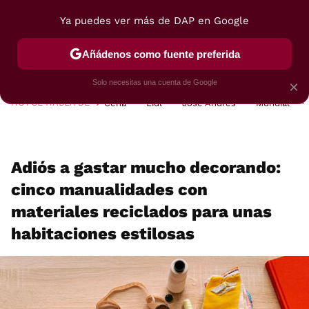
Ya puedes ver más de DAP en Google
MENÚ
NUEVO
Añádenos como fuente preferida
POSTRES
VIAJES
SELECCIÓN
VEGUI
Solo necesitas una cuenta de Google
×
HOY SE HABLA DE
Cena
Lidl
José Andrés
Mundial
Adiós a gastar mucho decorando:
cinco manualidades con
materiales reciclados para unas
habitaciones estilosas