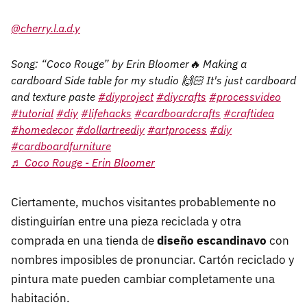
@cherry.l.a.d.y
Song: “Coco Rouge” by Erin Bloomer🔥 Making a
cardboard Side table for my studio 🙌🏻 It's just cardboard
and texture paste
#diyproject
#diycrafts
#processvideo
#tutorial
#diy
#lifehacks
#cardboardcrafts
#craftidea
#homedecor
#dollartreediy
#artprocess
#diy
#cardboardfurniture
♬ Coco Rouge - Erin Bloomer
Ciertamente, muchos visitantes probablemente no
distinguirían entre una pieza reciclada y otra
comprada en una tienda de
diseño escandinavo
con
nombres imposibles de pronunciar. Cartón reciclado y
pintura mate pueden cambiar completamente una
habitación.