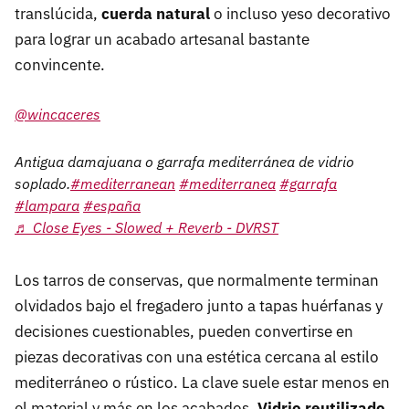
translúcida,
cuerda natural
o incluso yeso decorativo
para lograr un acabado artesanal bastante
convincente.
@wincaceres
Antigua damajuana o garrafa mediterránea de vidrio
soplado.
#mediterranean
#mediterranea
#garrafa
#lampara
#españa
♬ Close Eyes - Slowed + Reverb - DVRST
Los tarros de conservas, que normalmente terminan
olvidados bajo el fregadero junto a tapas huérfanas y
decisiones cuestionables, pueden convertirse en
piezas decorativas con una estética cercana al estilo
mediterráneo o rústico. La clave suele estar menos en
el material y más en los acabados.
Vidrio reutilizado