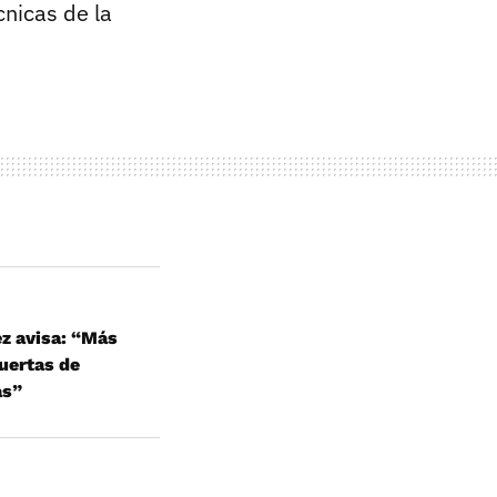
cnicas de la
ez avisa: “Más
puertas de
as”