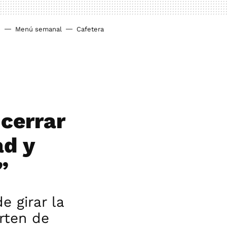
o
Menú semanal
Cafetera
 cerrar
ad y
”
 girar la
erten de