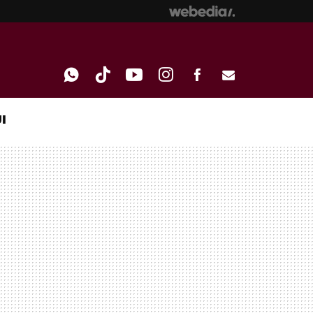
I
WHATSAPP
TIKTOK
YOUTUBE
INSTAGRAM
FACEBOOK
E-
MAIL