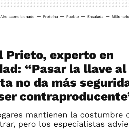
Aire acondicionado
Proteína
Pueblo
Ensalada
Millonari
 Prieto, experto en
ad: “Pasar la llave al
rta no da más segurid
ser contraproducente
gares mantienen la costumbre de
ntrar, pero los especialistas advi