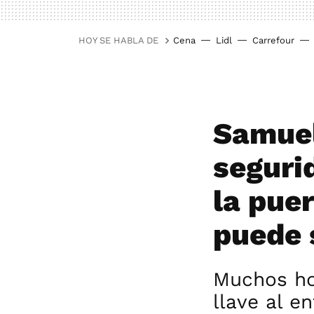
HOY SE HABLA DE
Cena
Lidl
Carrefour
Samuel
segurid
la pue
puede 
Muchos ho
llave al e