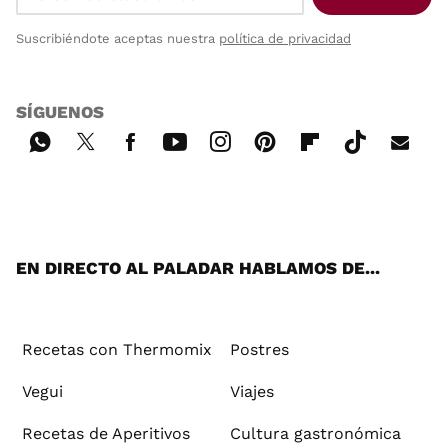
Suscribiéndote aceptas nuestra
política de privacidad
SÍGUENOS
Wh
Twi
Fac
You
Inst
Pint
Flip
Tikt
E-
ats
tter
ebo
tub
agr
ere
boa
ok
mai
App
ok
e
am
st
rd
l
EN DIRECTO AL PALADAR HABLAMOS DE...
Recetas con Thermomix
Postres
Vegui
Viajes
Recetas de Aperitivos
Cultura gastronómica