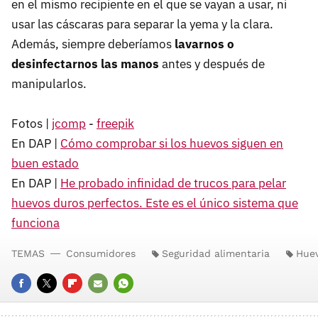
en el mismo recipiente en el que se vayan a usar, ni
usar las cáscaras para separar la yema y la clara.
Además, siempre deberíamos
lavarnos o
desinfectarnos las manos
antes y después de
manipularlos.
Fotos |
jcomp
-
freepik
En DAP |
Cómo comprobar si los huevos siguen en
buen estado
En DAP |
He probado infinidad de trucos para pelar
huevos duros perfectos. Este es el único sistema que
funciona
TEMAS
Consumidores
Seguridad alimentaria
Hue
FACEBOOK
TWITTER
FLIPBOARD
E-
WHATSAPP