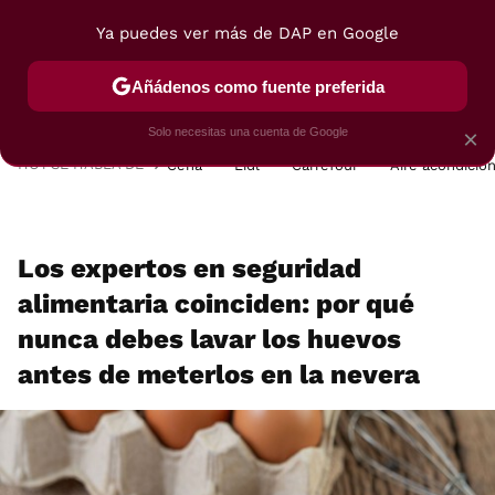
Ya puedes ver más de DAP en Google
MENÚ
NUEVO
Añádenos como fuente preferida
POSTRES
VIAJES
SELECCIÓN
VEGUI
Solo necesitas una cuenta de Google
×
HOY SE HABLA DE
Cena
Lidl
Carrefour
Aire acondicio
Los expertos en seguridad
alimentaria coinciden: por qué
nunca debes lavar los huevos
antes de meterlos en la nevera