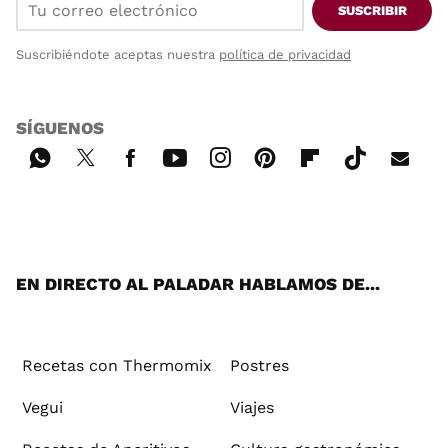
SUSCRIBIR
Suscribiéndote aceptas nuestra
política de privacidad
SÍGUENOS
Wh
Twi
Fac
You
Inst
Pint
Flip
Tikt
E-
ats
tter
ebo
tub
agr
ere
boa
ok
mai
App
ok
e
am
st
rd
l
EN DIRECTO AL PALADAR HABLAMOS DE...
Recetas con Thermomix
Postres
Vegui
Viajes