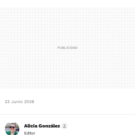
FACEBOOK
TWITTER
FLIPBOARD
E-
WHATSAPP
MAIL
23 Junio 2026
Alicia González
Editor