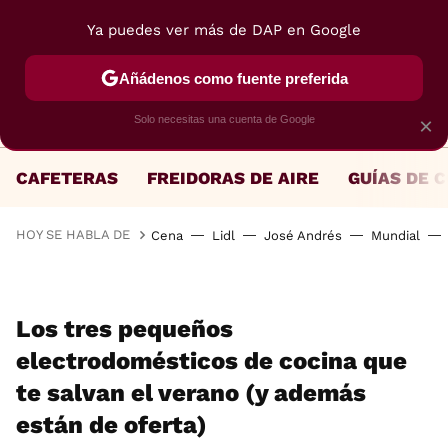
Ya puedes ver más de DAP en Google
MENÚ
NUEVO
Añádenos como fuente preferida
Solo necesitas una cuenta de Google
×
CAFETERAS
FREIDORAS DE AIRE
GUÍAS DE 
HOY SE HABLA DE
Cena
Lidl
José Andrés
Mundial
Los tres pequeños
electrodomésticos de cocina que
te salvan el verano (y además
están de oferta)