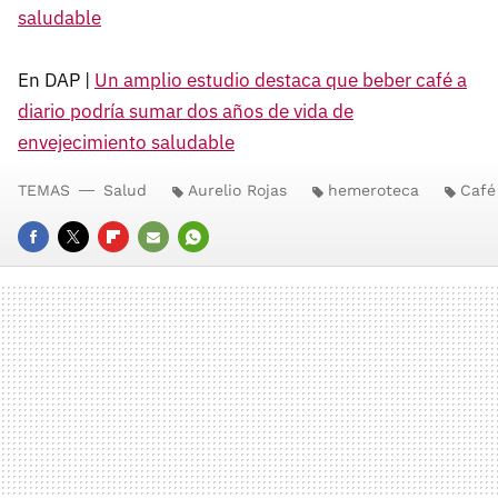
saludable
En DAP |
Un amplio estudio destaca que beber café a
diario podría sumar dos años de vida de
envejecimiento saludable
TEMAS
Salud
Aurelio Rojas
hemeroteca
Café
FACEBOOK
TWITTER
FLIPBOARD
E-
WHATSAPP
MAIL