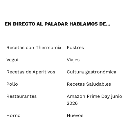
ats
tter
ebo
tub
agr
ere
boa
ok
mai
App
ok
e
am
st
rd
l
EN DIRECTO AL PALADAR HABLAMOS DE...
Recetas con Thermomix
Postres
Vegui
Viajes
Recetas de Aperitivos
Cultura gastronómica
Pollo
Recetas Saludables
Restaurantes
Amazon Prime Day junio
2026
Horno
Huevos