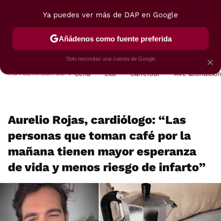
Ya puedes ver más de DAP en Google
MENÚ
NUEVO
Añádenos como fuente preferida
POSTRES
VIAJES
SELECCIÓN
VEGUI
Solo necesitas una cuenta de Google
×
HOY SE HABLA DE
Cena
Lidl
Carrefour
Aire acondicio
Aurelio Rojas, cardiólogo: “Las
personas que toman café por la
mañana tienen mayor esperanza
de vida y menos riesgo de infarto”