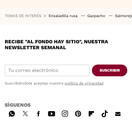
TEMAS DE INTERÉS
Ensaladilla rusa
Gazpacho
Salmore
RECIBE "AL FONDO HAY SITIO", NUESTRA
NEWSLETTER SEMANAL
SUSCRIBIR
Suscribiéndote aceptas nuestra
política de privacidad
SÍGUENOS
Wh
Twi
Fac
You
Inst
Pint
Flip
Tikt
E-
ats
tter
ebo
tub
agr
ere
boa
ok
mai