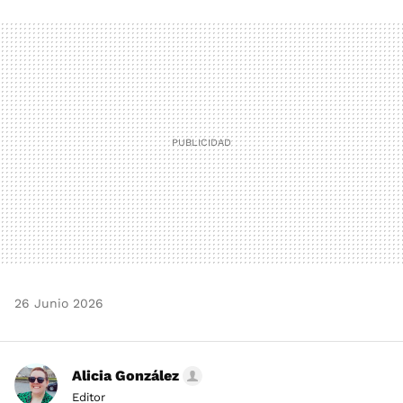
FACEBOOK
TWITTER
FLIPBOARD
E-
WHATSAPP
MAIL
26 Junio 2026
Alicia González
Editor