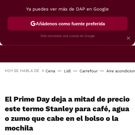
Ya puedes ver más de DAP en Google
Añádenos como fuente preferida
CAFETERAS
FREIDORAS DE AIRE
GUÍAS DE 
Solo necesitas una cuenta de Google
×
HOY SE HABLA DE
Cena
Lidl
Carrefour
Aire acondicio
El Prime Day deja a mitad de precio
este termo Stanley para café, agua
o zumo que cabe en el bolso o la
mochila