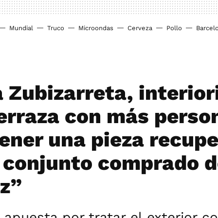
Mundial
Truco
Microondas
Cerveza
Pollo
Barcel
 Zubizarreta, interior
erraza con más perso
tener una pieza recup
 conjunto comprado d
ez”
 apuesta por tratar el exterior 