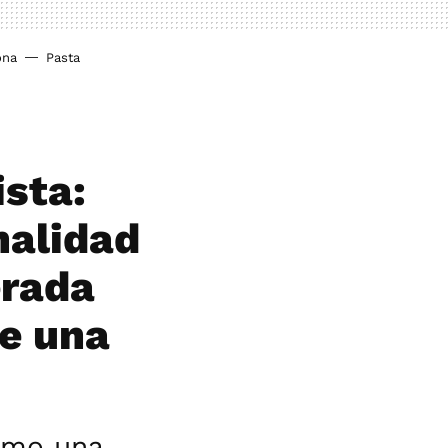
ona
Pasta
ista:
nalidad
erada
e una
como una