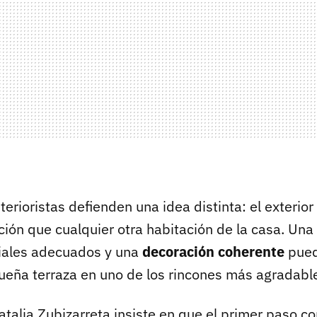
erioristas defienden una idea distinta: el exterior
ión que cualquier otra habitación de la casa. Una 
iales adecuados y una
decoración coherente
pued
ueña terraza en uno de los rincones más agradable
Natalia Zubizarreta insiste en que el primer paso c