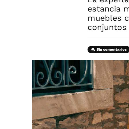
estancia m
muebles c
conjuntos
Sin comentarios