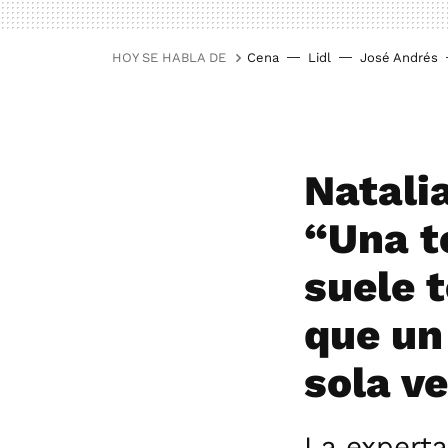
HOY SE HABLA DE
Cena
Lidl
José Andrés
Natalia
“Una t
suele 
que un
sola v
La experta