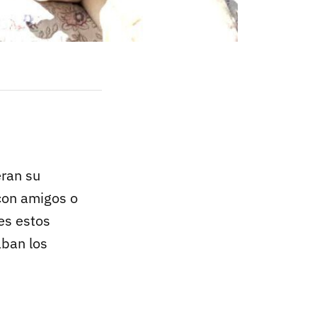
eran su
 con amigos o
es estos
aban los