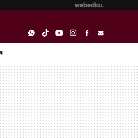
I
WHATSAPP
TIKTOK
YOUTUBE
INSTAGRAM
FACEBOOK
E-
MAIL