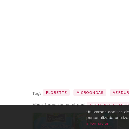
FLORETTE
MICROONDAS
VERDU
Tags
Más información en el post
VERDURAS AL MIC
Utilizamos cookies de
personalizada analiz
información