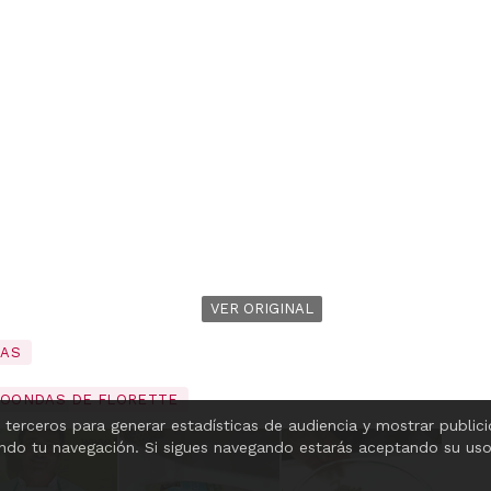
VER ORIGINAL
RAS
ROONDAS DE FLORETTE
 terceros para generar estadísticas de audiencia y mostrar public
ando tu navegación. Si sigues navegando estarás aceptando su us