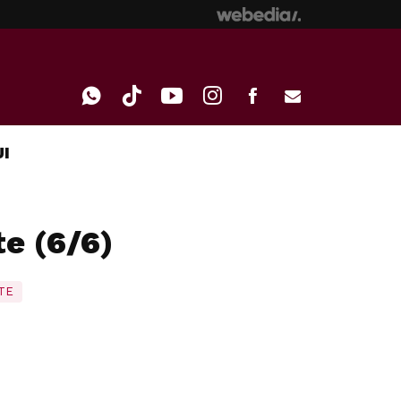
I
WHATSAPP
TIKTOK
YOUTUBE
INSTAGRAM
FACEBOOK
E-
MAIL
te (6/6)
TE