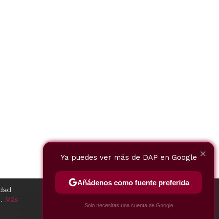
×
Ya puedes ver más de DAP en Google
TWEET
Añádenos como fuente preferida
idad
o.
Más
×
Solo necesitas una cuenta de Google