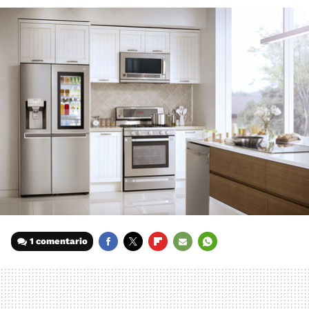
1 comentario
FACEBOOK
TWITTER
FLIPBOARD
E-
WHATSAPP
MAIL