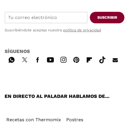
SUSCRIBIR
Suscribiéndote aceptas nuestra
política de privacidad
SÍGUENOS
Wh
Twi
Fac
You
Inst
Pint
Flip
Tikt
E-
ats
tter
ebo
tub
agr
ere
boa
ok
mai
App
ok
e
am
st
rd
l
EN DIRECTO AL PALADAR HABLAMOS DE...
Recetas con Thermomix
Postres