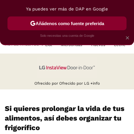
Ya puedes ver más de DAP en Google
MENÚ
NUEVO
Añádenos como fuente preferida
POSTRES
VIAJES
SELECCIÓN
VEGUI
Solo necesitas una cuenta de Google
×
HOY SE HABLA DE
Lidl
Microondas
Huevos
Leche
Ofrecido por Ofrecido por LG
+info
Si quieres prolongar la vida de tus
alimentos, así debes organizar tu
frigorífico