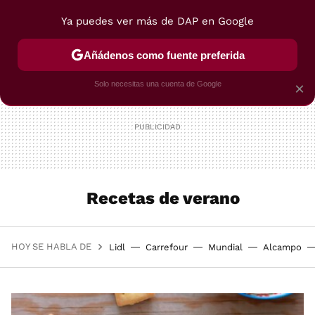
Ya puedes ver más de DAP en Google
MENÚ
NUEVO
Añádenos como fuente preferida
POSTRES
VIAJES
SELECCIÓN
VEGUI
Solo necesitas una cuenta de Google
×
Recetas de verano
HOY SE HABLA DE
Lidl
Carrefour
Mundial
Alcampo