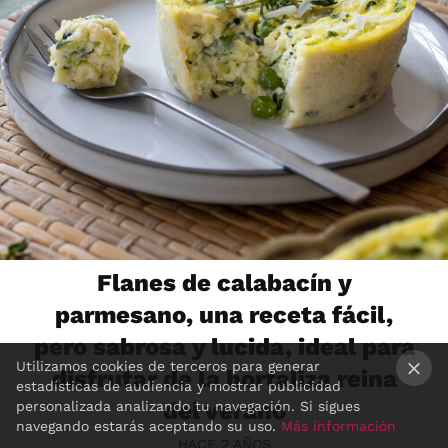
Flanes de calabacín y
parmesano, una receta fácil,
pero sabrosa y lucida, ideal para
Utilizamos cookies de terceros para generar
disfrutar de la hortaliza reina
estadísticas de audiencia y mostrar publicidad
×
del verano
personalizada analizando tu navegación. Si sigues
navegando estarás aceptando su uso.
Más información
HACE 2 AÑOS