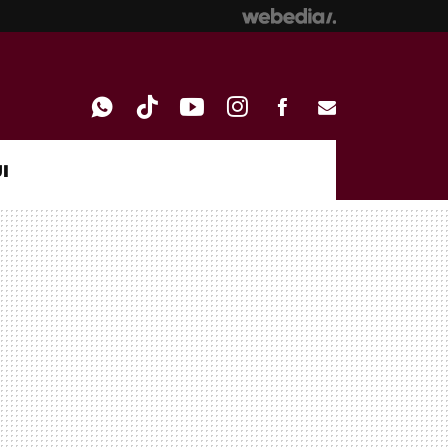
I
WHATSAPP
TIKTOK
YOUTUBE
INSTAGRAM
FACEBOOK
E-
MAIL