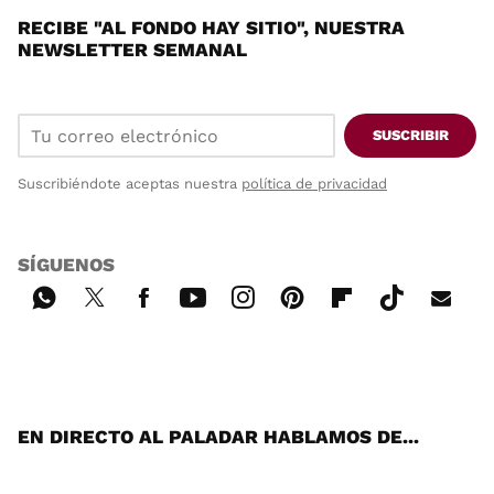
RECIBE "AL FONDO HAY SITIO", NUESTRA
NEWSLETTER SEMANAL
SUSCRIBIR
Suscribiéndote aceptas nuestra
política de privacidad
SÍGUENOS
Wh
Twi
Fac
You
Inst
Pint
Flip
Tikt
E-
ats
tter
ebo
tub
agr
ere
boa
ok
mai
App
ok
e
am
st
rd
l
EN DIRECTO AL PALADAR HABLAMOS DE...