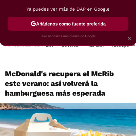
Ya puedes ver más de DAP en Google
MENÚ
NUEVO
Añádenos como fuente preferida
POSTRES
VIAJES
SELECCIÓN
VEGUI
Solo necesitas una cuenta de Google
×
HOY SE HABLA DE
Lidl
Carrefour
Mundial
Alcampo
McDonald's recupera el McRib
este verano: así volverá la
hamburguesa más esperada