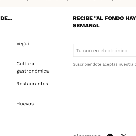
tas airfryer
Cenas saludables
Bizcocho casero
Pollo al h
E...
RECIBE "AL FONDO HA
SEMANAL
Vegui
Cultura
Suscribiéndote aceptas nuestra
gastronómica
Restaurantes
Huevos