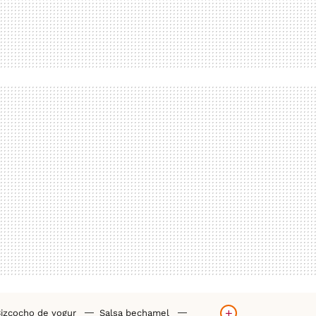
izcocho de yogur
Salsa bechamel