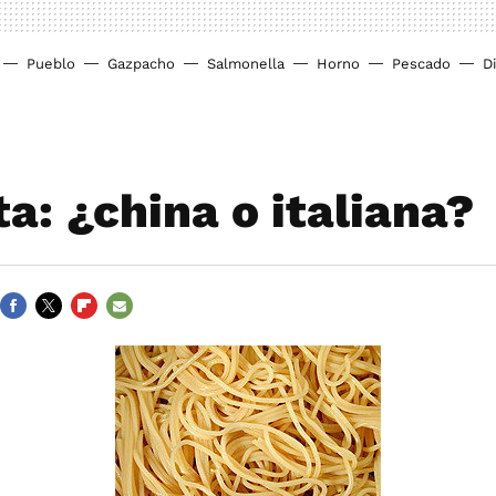
Pueblo
Gazpacho
Salmonella
Horno
Pescado
D
a: ¿china o italiana?
FACEBOOK
TWITTER
FLIPBOARD
E-
MAIL