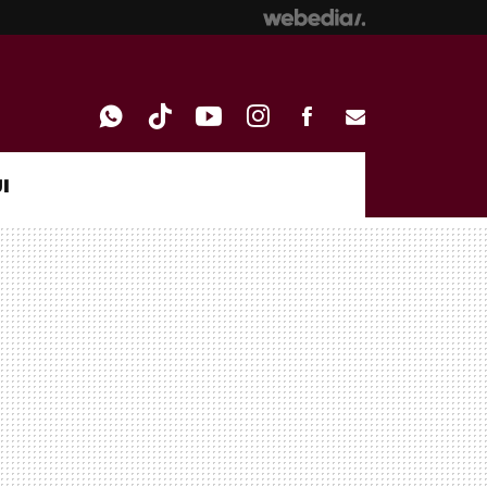
I
WHATSAPP
TIKTOK
YOUTUBE
INSTAGRAM
FACEBOOK
E-
MAIL