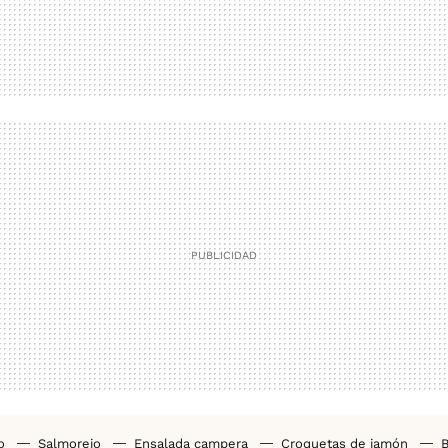
ho
Salmorejo
Ensalada campera
Croquetas de jamón
B