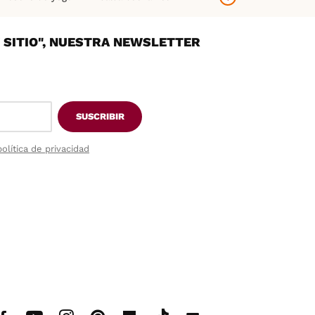
orno
Hummus casero
Tortilla de patatas
Y SITIO", NUESTRA NEWSLETTER
SUSCRIBIR
política de privacidad