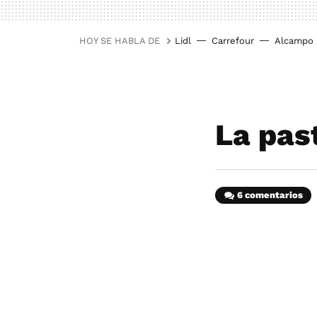
HOY SE HABLA DE
Lidl
Carrefour
Alcampo
La past
6 comentarios