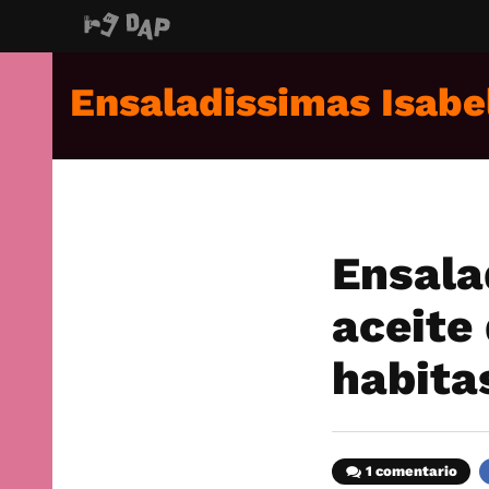
Ensaladissimas Isabe
Ensala
aceite
habita
1 comentario