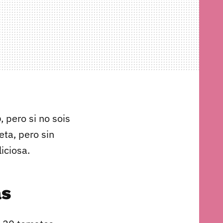
o
, pero si no sois
eta, pero sin
iciosa.
as