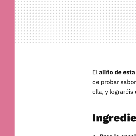
El
aliño de est
de probar sabore
ella, y lograréi
Ingredi