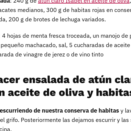
lada
: 240 g de
atún claro Isabel en aceite de oliva
acates medianos, 300 g de habitas rojas en conser
da, 200 g de brotes de lechuga variados.
: 4 hojas de menta fresca troceada, un manojo de p
 pequeño machacado, sal, 5 cucharadas de aceite 
arada de vinagre de jerez o de vino tinto
cer ensalada de atún cla
n aceite de oliva y habita
escurriendo de nuestra conserva de habitas
y la
el grifo. Posteriormente las dejamos escurrir y la
cina.