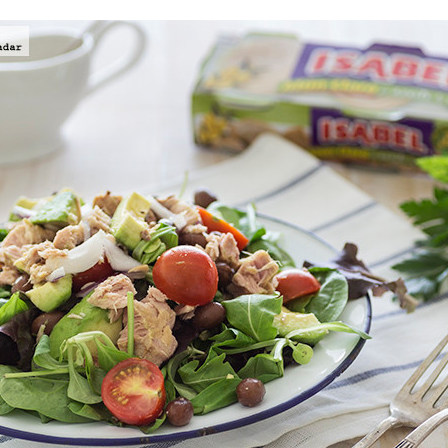
ACEBOOK
TWITTER
FLIPBOARD
E-
MAIL