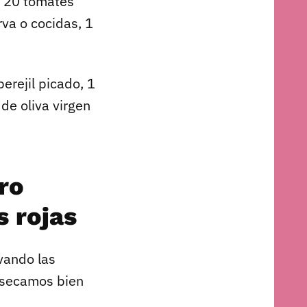
, 20 tomates
va o cocidas, 1
erejil picado, 1
de oliva virgen
ro
s rojas
vando las
s secamos bien