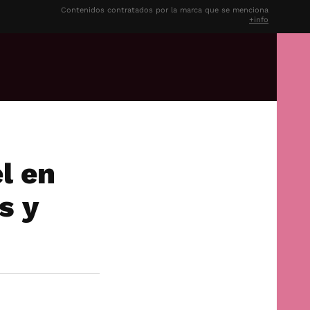
Contenidos contratados por la marca que se menciona
+info
l en
s y