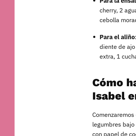
Para la ensa
cherry, 2 agu
cebolla mora
Para el aliño
diente de ajo
extra, 1 cuch
Cómo ha
Isabel e
Comenzaremos
legumbres bajo 
con papel de co