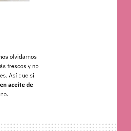
os olvidarnos
s frescos y no
s. Así que si
 en aceite de
 no.