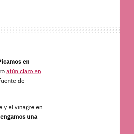
Picamos en
tro
atún claro en
fuente de
e y el vinagre en
 tengamos una