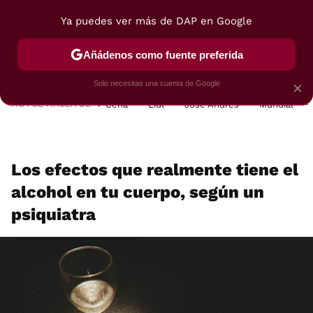
Ya puedes ver más de DAP en Google
MENÚ
NUEVO
Añádenos como fuente preferida
POSTRES
VIAJES
SELECCIÓN
VEGUI
Solo necesitas una cuenta de Google
×
HOY SE HABLA DE
Cena
Lidl
José Andrés
Mundial
Los efectos que realmente tiene el
alcohol en tu cuerpo, según un
psiquiatra