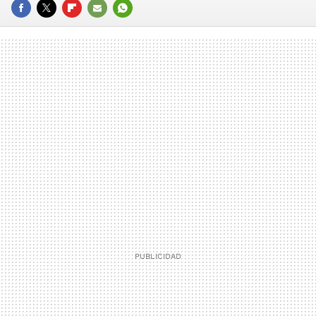
FACEBOOK
TWITTER
FLIPBOARD
E-
WHATSAPP
MAIL