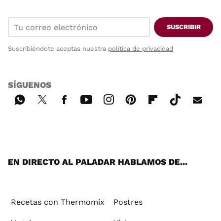
SUSCRIBIR
Suscribiéndote aceptas nuestra
política de privacidad
SÍGUENOS
Wh
Twi
Fac
You
Inst
Pint
Flip
Tikt
E-
ats
tter
ebo
tub
agr
ere
boa
ok
mai
App
ok
e
am
st
rd
l
EN DIRECTO AL PALADAR HABLAMOS DE...
Recetas con Thermomix
Postres