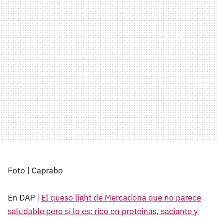
Foto | Caprabo
En DAP |
El queso light de Mercadona que no parece
saludable pero sí lo es: rico en proteínas, saciante y