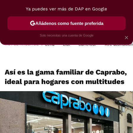
Ya puedes ver más de DAP en Google
MENÚ
NUEVO
Añádenos como fuente preferida
POSTRES
VIAJES
SELECCIÓN
VEGUI
Solo necesitas una cuenta de Google
×
HOY SE HABLA DE
Cena
Lidl
Carrefour
Aire acondicio
Así es la gama familiar de Caprabo,
ideal para hogares con multitudes