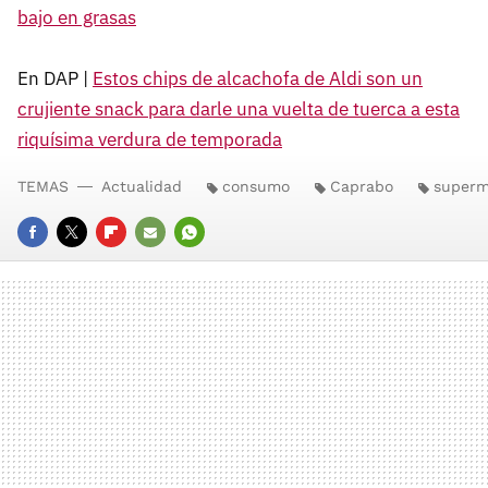
bajo en grasas
En DAP |
Estos chips de alcachofa de Aldi son un
crujiente snack para darle una vuelta de tuerca a esta
riquísima verdura de temporada
TEMAS
Actualidad
consumo
Caprabo
superm
FACEBOOK
TWITTER
FLIPBOARD
E-
WHATSAPP
MAIL