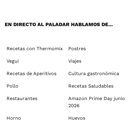
ats
tter
ebo
tub
agr
ere
boa
ok
mai
App
ok
e
am
st
rd
l
EN DIRECTO AL PALADAR HABLAMOS DE...
Recetas con Thermomix
Postres
Vegui
Viajes
Recetas de Aperitivos
Cultura gastronómica
Pollo
Recetas Saludables
Restaurantes
Amazon Prime Day junio
2026
Horno
Huevos