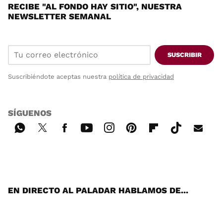
RECIBE "AL FONDO HAY SITIO", NUESTRA
NEWSLETTER SEMANAL
SUSCRIBIR
Suscribiéndote aceptas nuestra
política de privacidad
SÍGUENOS
Wh
Twi
Fac
You
Inst
Pint
Flip
Tikt
E-
ats
tter
ebo
tub
agr
ere
boa
ok
mai
App
ok
e
am
st
rd
l
EN DIRECTO AL PALADAR HABLAMOS DE...