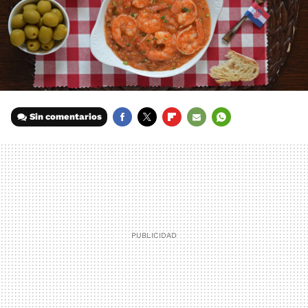
Sin comentarios
FACEBOOK
TWITTER
FLIPBOARD
E-
WHATSAPP
MAIL