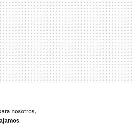
para nosotros,
bajamos
.