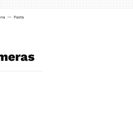
ona
Pasta
imeras