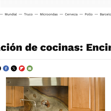
Mundial
Truco
Microondas
Cerveza
Pollo
Barcel
ción de cocinas: Enc
FACEBOOK
TWITTER
FLIPBOARD
E-
MAIL