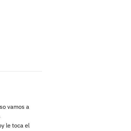
aso vamos a
s
y le toca el