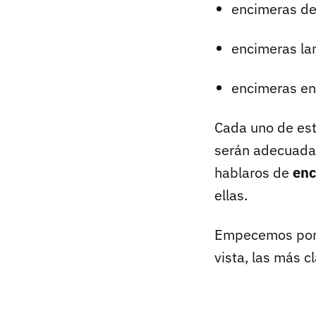
encimeras de
encimeras l
encimeras e
Cada uno de esto
serán adecuadas 
hablaros de
enc
ellas.
Empecemos por
vista, las más c