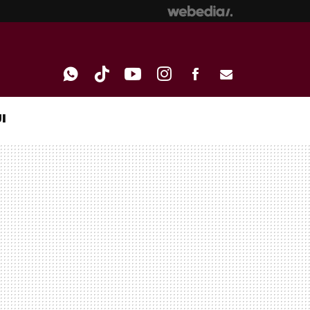
I
WHATSAPP
TIKTOK
YOUTUBE
INSTAGRAM
FACEBOOK
E-
MAIL