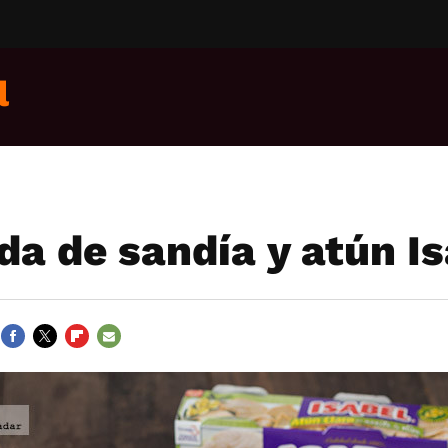
l
da de sandía y atún I
FACEBOOK
TWITTER
FLIPBOARD
E-
MAIL