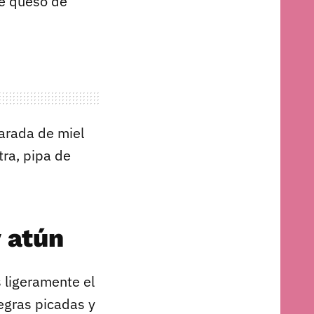
de queso de
arada de miel
tra, pipa de
 atún
 ligeramente el
egras picadas y