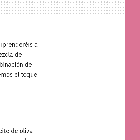
rprenderéis a
ezcla de
mbinación de
mos el toque
ite de oliva