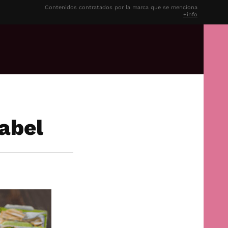
Contenidos contratados por la marca que se menciona
+info
sabel