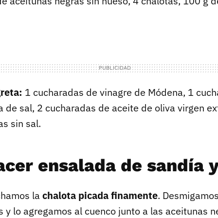
de aceitunas negras sin hueso, 4 chalotas, 100 g 
reta:
1 cucharadas de vinagre de Módena, 1 cuch
a de sal, 2 cucharadas de aceite de oliva virgen ex
s sin sal.
cer ensalada de sandía y
chamos la
chalota picada finamente
. Desmigamos
 y lo agregamos al cuenco junto a las aceitunas n