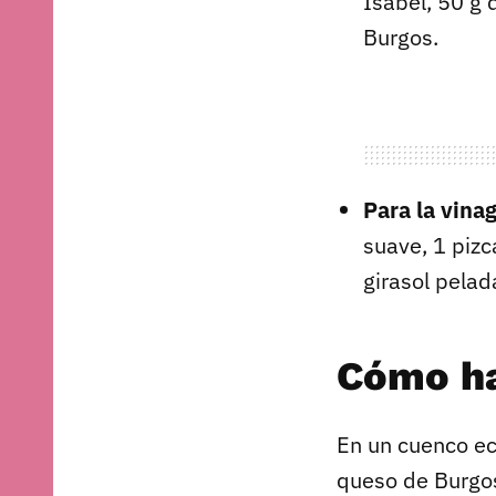
Isabel, 50 g 
Burgos.
Para la vinag
suave, 1 pizc
girasol pelada
Cómo ha
En un cuenco e
queso de Burgos