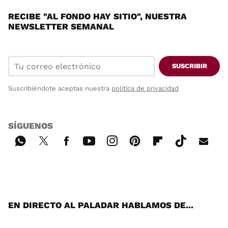
RECIBE "AL FONDO HAY SITIO", NUESTRA
NEWSLETTER SEMANAL
SUSCRIBIR
Suscribiéndote aceptas nuestra
política de privacidad
SÍGUENOS
Wh
Twi
Fac
You
Inst
Pint
Flip
Tikt
E-
ats
tter
ebo
tub
agr
ere
boa
ok
mai
App
ok
e
am
st
rd
l
EN DIRECTO AL PALADAR HABLAMOS DE...