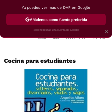
Ya puedes ver más de DAP en Google
MENÚ
NUEVO
Añádenos como fuente preferida
POSTRES
VIAJES
SELECCIÓN
VEGUI
Solo necesitas una cuenta de Google
×
HOY SE HABLA DE
Cena
Lidl
José Andrés
Mundial
Cocina para estudiantes