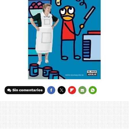
Sin comentarios
FACEBOOK
TWITTER
FLIPBOARD
E-
WHATSAPP
MAIL