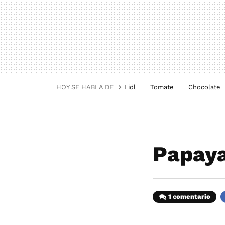
HOY SE HABLA DE
Lidl
Tomate
Chocolate
Papaya
1 comentario
F