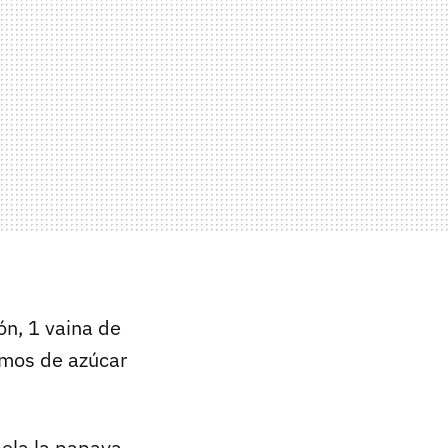
ón, 1 vaina de
amos de azúcar
pela la papaya,