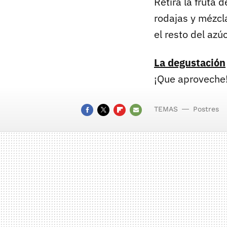
Retira la fruta 
rodajas y mézcl
el resto del azú
La degustación
¡Que aproveche
TEMAS
Postres
FACEBOOK
TWITTER
FLIPBOARD
E-
MAIL