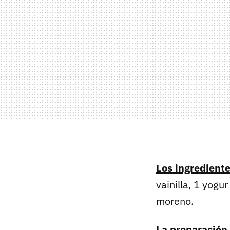
Los ingredient
vainilla, 1 yog
moreno.
La preparación