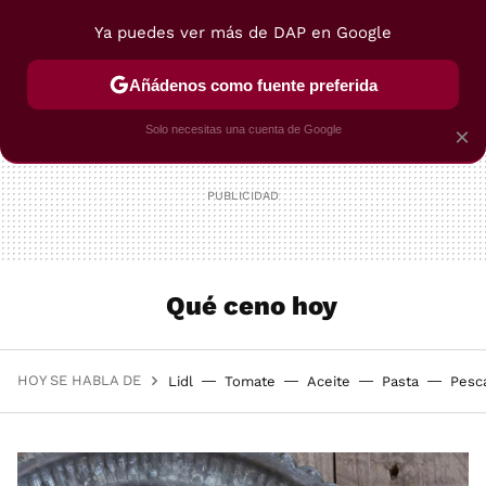
Ya puedes ver más de DAP en Google
MENÚ
NUEVO
Añádenos como fuente preferida
POSTRES
VIAJES
SELECCIÓN
VEGUI
Solo necesitas una cuenta de Google
×
Qué ceno hoy
HOY SE HABLA DE
Lidl
Tomate
Aceite
Pasta
Pesc