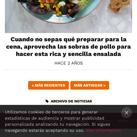
Cuando no sepas qué preparar para la
cena, aprovecha las sobras de pollo para
hacer esta rica y sencilla ensalada
HACE 2 AÑOS
«
MÁS RECIENTES
MÁS ANTIGUAS
»
ARCHIVO DE NOTICIAS
Utilizamos cookies de terceros para generar
estadísticas de audiencia y mostrar publicidad
OTROS TEMAS:
Recetas con Thermomix
Postres
Pollo
×
personalizada analizando tu navegación. Si sigues
navegando estarás aceptando su uso.
Más información