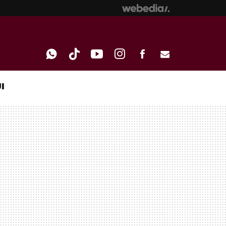
I
WHATSAPP
TIKTOK
YOUTUBE
INSTAGRAM
FACEBOOK
E-
MAIL