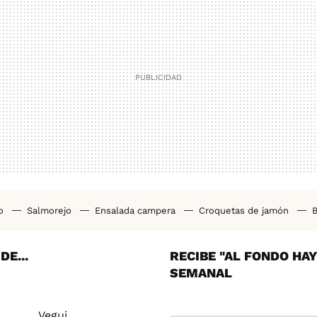
ho
Salmorejo
Ensalada campera
Croquetas de jamón
B
tas airfryer
Cenas saludables
Bizcocho casero
Pollo al h
E...
RECIBE "AL FONDO HA
SEMANAL
Vegui