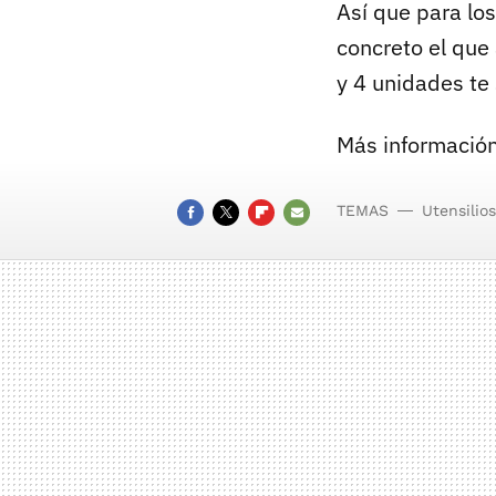
Así que para los
concreto el que
y 4 unidades te
Más información
TEMAS
Utensilios
FACEBOOK
TWITTER
FLIPBOARD
E-
MAIL