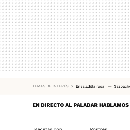
TEMAS DE INTERÉS
Ensaladilla rusa
Gazpac
Recetas saludables
Rece
Empedrat
EN DIRECTO AL PALADAR HABLAMOS D
Recetas con
Postres