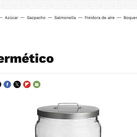
Azúcar
Gazpacho
Salmonella
Freidora de aire
Boque
ermético
FACEBOOK
TWITTER
FLIPBOARD
E-
MAIL