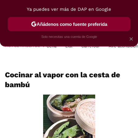
Ya puedes ver más de DAP en Google
MENÚ
NUEVO
Añádenos como fuente preferida
POSTRES
VIAJES
SELECCIÓN
VEGUI
Solo necesitas una cuenta de Google
×
HOY SE HABLA DE
Cena
Lidl
Carrefour
Aire acondicio
Cocinar al vapor con la cesta de
bambú