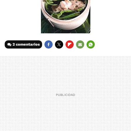
2 comentarios
FACEBOOK
TWITTER
FLIPBOARD
E-
WHATSAPP
MAIL