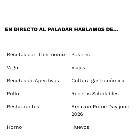
ats
tter
ebo
tub
agr
ere
boa
ok
mai
App
ok
e
am
st
rd
l
EN DIRECTO AL PALADAR HABLAMOS DE...
Recetas con Thermomix
Postres
Vegui
Viajes
Recetas de Aperitivos
Cultura gastronómica
Pollo
Recetas Saludables
Restaurantes
Amazon Prime Day junio
2026
Horno
Huevos